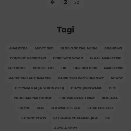
z 2
Tagi
ANALITYKA
AUDYT SEO
BLOG O SOCIAL MEDIA
BRANDING
CONTENT MARKETING
CORE WEB VITALS
E-MAIL MARKETING
FACEBOOK
GOOGLE ADS
HR
LINK BUILDING
MARKETING
MARKETING AUTOMATION
MARKETING WIZERUNKOWY
NEWSY
OPTYMALIZACJA STRON (SEO)
POZYCJONOWANIE
PPC
PROGRAM PARTNERSKI
PROWADZENIE FIRMY
REKLAMA
RÓŻNE
SEM
SŁOWNICZEK SEO
STRATEGIE SEO
STRONY WWW
SZTUCZNA INTELIGENCJA AI
UX
Z ŻYCIA FIRMY