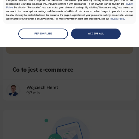
their performance in order to improve user satisfaction - hereinafter: your Data. By clicking "Accept all" you consent to the
processing of your data in a broad way, including sharing it with third parties - a list of which can be found in the
Privacy
Policy
. By clicking "Personalize" you can make your choice of settings. By clicking "Necessary only," you refuse to
consent to the use of optional settings and the transfer of additional data. You can make changes to your choices at any
time by clicking the padlock button in the corner of the page. Regardless of your preference settings on our site, you can
also manage your browser`s privacy settings. For more information about data processing, see our
Privacy Policy
.
Manage
preferences
PERSONALIZE
ACCEPT ALL
Select the consents of your choice
Necessary
Necessary scripts and data stored on the end device contribute to the security and usability of the website by enabling
secure access to basic functions such as site navigation and access to specific areas of the website. The website
cannot be properly displayed without this group.
Co to jest e-commerce
Functionality
Wojciech Heret
This is data used to personalize your use of our website and to remember choices you make while using our website. For
example, we may use functional cookies to remember your language preferences or to remember your login information,
7 min.
making it easier for you to use the site.
Analytics
Scripts and data used to collect information to analyze site traffic and how users use the site, how they came to the
site, and to create aggregate demographic statistics about users. Analytical cookies and similar technologies allow us
to measure the effectiveness of actions taken and content presented.
Marketing