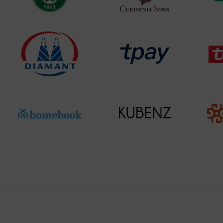
Analyt
Scripts and
create agg
effectivene
Marke
Scope respo
demographic 
providing h