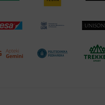
ics
 data used to collect information to analyze site traffic and how users use the site, how they came to the 
regate demographic statistics about users. Analytical cookies and similar technologies allow us to 
ss of actions taken and content presented.
ting
nsible for displaying personalized ads that may be of interest to the user based on browsing history an
criteria. Also, third-party files that, in conjunction with files installed while browsing other websites, profi
im or her with the marketing, advertising and retargeting content deemed most appropriate.