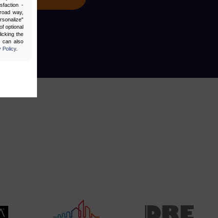
sfaction -
broad way,
ersonalize"
f optional
icking the
u can also
 Policy
.
bling secure
 be properly
ebsite. For
n, making it