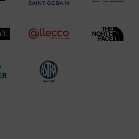
site, and to
measure the
d habits and
le the user,