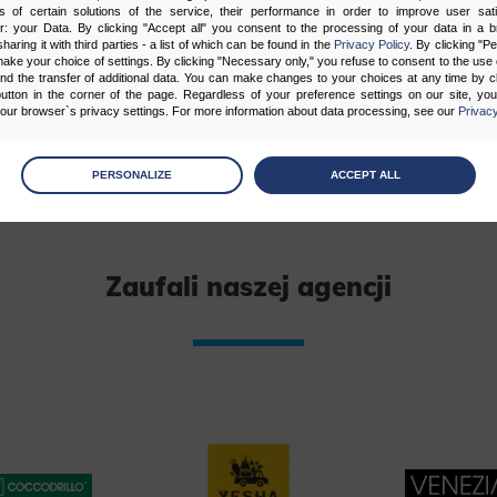
s of certain solutions of the service, their performance in order to improve user sati
er: your Data. By clicking "Accept all" you consent to the processing of your data in a 
sharing it with third parties - a list of which can be found in the
Privacy Policy
. By clicking "P
ake your choice of settings. By clicking "Necessary only," you refuse to consent to the use o
and the transfer of additional data. You can make changes to your choices at any time by cl
utton in the corner of the page. Regardless of your preference settings on our site, yo
ur browser`s privacy settings. For more information about data processing, see our
Privacy
age
preferences
PERSONALIZE
ACCEPT ALL
 the consents of your choice
sary
Zaufali naszej agencji
cripts and data stored on the end device contribute to the security and usability of the website by ena
asic functions such as site navigation and access to specific areas of the website. The website cannot
ithout this group.
onality
ta used to personalize your use of our website and to remember choices you make while using our w
 may use functional cookies to remember your language preferences or to remember your login informatio
ou to use the site.