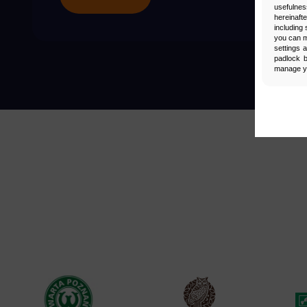
usefulnes
hereinaft
including 
you can m
settings 
padlock b
manage yo
Man
Select
Neces
Necessary s
access to b
displayed w
Functi
This is da
example, we
easier for y