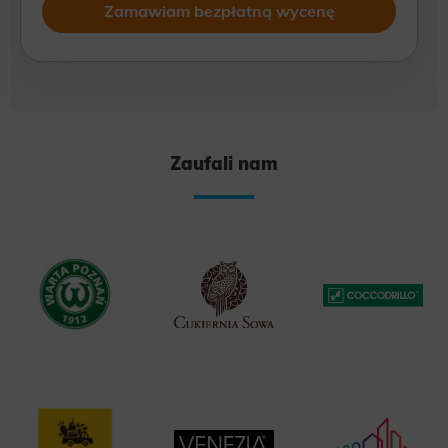
osobowych na warunkach opisanych w Zasadach.
Oświadczam, że są mi znane cele przetwarzania danych
osobowych oraz moje uprawnienia. Ponadto, wyrażam
zgodę na wykonywanie przez WeNet Group S.A., WeNet
sp. z o.o., WebWave sp. z o.o. działań w zakresie
marketingu bezpośredniego kierowanych na urządzenia
telekomunikacyjne, w tym w szczególności telefony lub
komputery, których jestem użytkownikiem końcowym
Zaufali nam
oraz wyrażam zgodę na otrzymywanie od WeNet Group
S.A., WeNet sp. z o.o., WebWave sp. z o.o. informacji
handlowych za pomocą środków komunikacji
elektronicznej, także przy użyciu automatycznych
systemów wywołujących na podane w niniejszym
formularzu: adres poczty elektronicznej lub numer
telefonu. Przyjmuję do wiadomości, że zgoda udzielona
WeNet Group S.A., WeNet sp. z o.o., WebWave sp. z o.o.
w zakresie wyżej wymienionej komunikacji
marketingowej może być przeze mnie wycofana w
dowolnym czasie, poprzez kontakt z Działem Obsługi
Klienta tel. 22 457 30 95 lub email kontakt@wenet.pl
bez wpływu na zgodność z prawem przetwarzania,