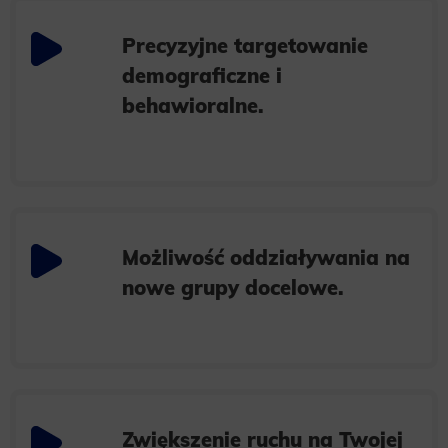
websites, profile the user, providing him or her with the marketing, advertising and retargeting content deemed most
appropriate.
Precyzyjne targetowanie
demograficzne i
behawioralne.
Możliwość oddziaływania na
nowe grupy docelowe.
Zwiększenie ruchu na Twojej