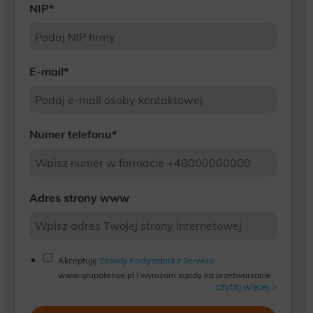
NIP
*
E-mail
*
Numer telefonu
*
Adres strony www
Akceptuję
Zasady Korzystania z Serwisu
www.grupatense.pl i wyrażam zgodę na przetwarzanie
czytaj więcej >
przez WeNet Group S.A., WeNet sp. z o.o., WebWave
sp. z o.o. udostępnionych przeze mnie danych