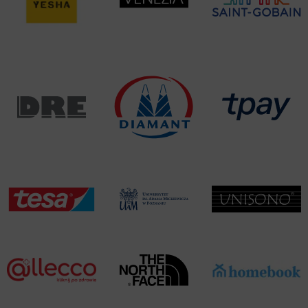
którego dokonano na podstawie zgody przed jej
cofnięciem.
*