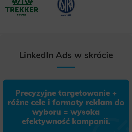
LinkedIn Ads w skrócie
Precyzyjne targetowanie +
różne cele i formaty reklam do
wyboru = wysoka
efektywność kampanii.