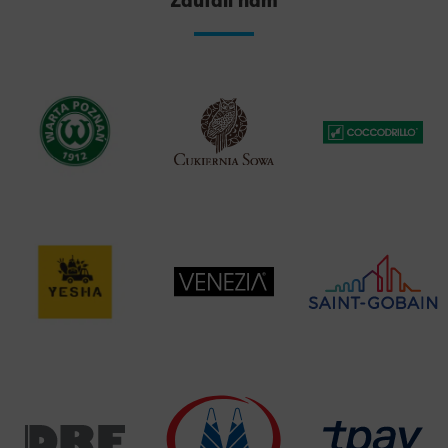
Zaufali nam
oraz wyrażam zgodę na otrzymywanie od WeNet Group
S.A., WeNet sp. z o.o., WebWave sp. z o.o. informacji
handlowych za pomocą środków komunikacji
elektronicznej, także przy użyciu automatycznych
systemów wywołujących na podane w niniejszym
formularzu: adres poczty elektronicznej lub numer
telefonu. Przyjmuję do wiadomości, że zgoda udzielona
WeNet Group S.A., WeNet sp. z o.o., WebWave sp. z o.o.
w zakresie wyżej wymienionej komunikacji
marketingowej może być przeze mnie wycofana w
dowolnym czasie, poprzez kontakt z Działem Obsługi
Klienta tel. 22 457 30 95 lub email kontakt@wenet.pl
bez wpływu na zgodność z prawem przetwarzania,
którego dokonano na podstawie zgody przed jej
cofnięciem.
*