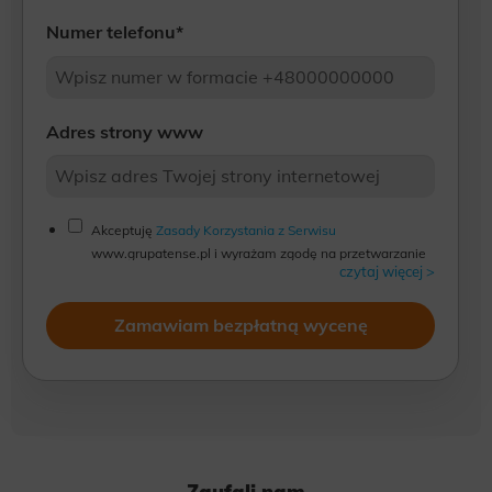
Numer telefonu
*
Adres strony www
Akceptuję
Zasady Korzystania z Serwisu
www.grupatense.pl i wyrażam zgodę na przetwarzanie
czytaj więcej >
przez WeNet Group S.A., WeNet sp. z o.o., WebWave
sp. z o.o. udostępnionych przeze mnie danych
osobowych na warunkach opisanych w Zasadach.
Oświadczam, że są mi znane cele przetwarzania danych
osobowych oraz moje uprawnienia. Ponadto, wyrażam
zgodę na wykonywanie przez WeNet Group S.A., WeNet
sp. z o.o., WebWave sp. z o.o. działań w zakresie
marketingu bezpośredniego kierowanych na urządzenia
telekomunikacyjne, w tym w szczególności telefony lub
komputery, których jestem użytkownikiem końcowym