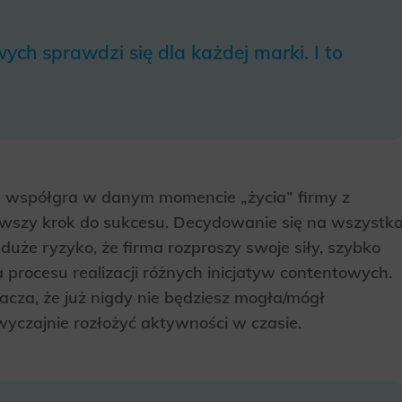
ics
 data used to collect information to analyze site traffic and how users use the site, how they came to the 
ych sprawdzi się dla każdej marki. I to
regate demographic statistics about users. Analytical cookies and similar technologies allow us to 
ss of actions taken and content presented.
ting
nsible for displaying personalized ads that may be of interest to the user based on browsing history an
criteria. Also, third-party files that, in conjunction with files installed while browsing other websites, profi
im or her with the marketing, advertising and retargeting content deemed most appropriate.
dę współgra w danym momencie „życia” firmy z
erwszy krok do sukcesu. Decydowanie się na wszystk
uże ryzyko, że firma rozproszy swoje siły, szybko
procesu realizacji różnych inicjatyw contentowych.
nacza, że już nigdy nie będziesz mogła/mógł
wyczajnie rozłożyć aktywności w czasie.