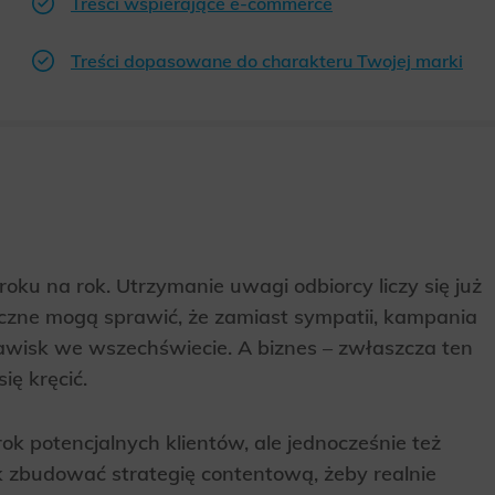
Treści wspierające e-commerce
Treści dopasowane do charakteru Twojej marki
roku na rok. Utrzymanie uwagi odbiorcy liczy się już
zne mogą sprawić, że zamiast sympatii, kampania
zjawisk we wszechświecie. A biznes – zwłaszcza ten
ię kręcić.
ok potencjalnych klientów, ale jednocześnie też
k zbudować strategię contentową, żeby realnie