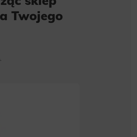
ząc sklep
la Twojego
.