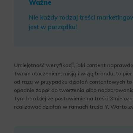
Ważne
Analyt
Scripts and
Nie każdy rodzaj treści marketingow
create agg
effectivene
jest w porządku!
Marke
Scope respo
demographic 
providing h
Umiejętność weryfikacji, jaki content napraw
Twoim otoczeniem, misją i wizją brandu, to pi
od razu w przypadku działań contentowych to d
opadnie zapał do tworzenia albo nadzorowania 
Tym bardziej że postawienie na treści X nie oz
realizować działań w ramach treści Y. Warto z