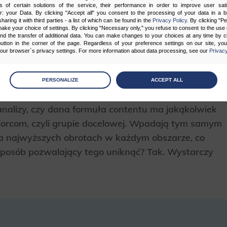
s of certain solutions of the service, their performance in order to improve user sati
ż po szereg innych wartości ważnych z punktu
er: your Data. By clicking "Accept all" you consent to the processing of your data in a 
sharing it with third parties - a list of which can be found in the
Privacy Policy
. By clicking "P
aje contentu, które są obowiązkowe dla wszystkich
ake your choice of settings. By clicking "Necessary only," you refuse to consent to the use o
pisy produktów itd.
and the transfer of additional data. You can make changes to your choices at any time by cl
utton in the corner of the page. Regardless of your preference settings on our site, yo
ur browser`s privacy settings. For more information about data processing, see our
Privacy
 formy sprawiają jednak, że w wielu przypadkach
age
preferences
ntmarketingowych w e-commerce decydują się na
PERSONALIZE
ACCEPT ALL
 the consents of your choice
 Bez planu, uwzględnienia zasobów ludzkich oraz
analizy, czy dana formuła contentu ma jakąkolwiek
sary
iorcom, czyli grupie docelowej. Wpadają tym samym
cripts and data stored on the end device contribute to the security and usability of the website by ena
na najwyższych obrotach w każdym obszarze, co
asic functions such as site navigation and access to specific areas of the website. The website cannot
ithout this group.
sposób pozwalający tego uniknąć? Tak. Wystarczy
onality
ta used to personalize your use of our website and to remember choices you make while using our w
 may use functional cookies to remember your language preferences or to remember your login informatio
ou to use the site.