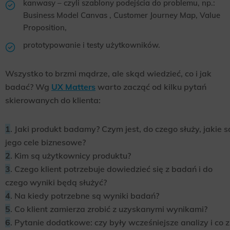
kanwasy – czyli szablony podejścia do problemu, np.:
Business Model Canvas , Customer Journey Map, Value
Proposition,
prototypowanie i testy użytkowników.
Wszystko to brzmi mądrze, ale skąd wiedzieć, co i jak
badać? Wg
UX Matters
warto zacząć od kilku pytań
skierowanych do klienta:
1
. Jaki produkt badamy? Czym jest, do czego służy, jakie s
jego cele biznesowe?
2
. Kim są użytkownicy produktu?
3
. Czego klient potrzebuje dowiedzieć się z badań i do
czego wyniki będą służyć?
4
. Na kiedy potrzebne są wyniki badań?
5
. Co klient zamierza zrobić z uzyskanymi wynikami?
6
. Pytanie dodatkowe: czy były wcześniejsze analizy i co z