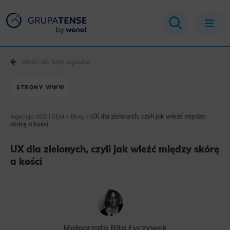
Wróć do listy wpisów
STRONY WWW
Agencja SEO i SEM
>
Blog
>
UX dla zielonych, czyli jak wleźć między
skórę a kości
UX dla zielonych, czyli jak wleźć między skórę
a kości
Małgorzata Rita Łyczywek