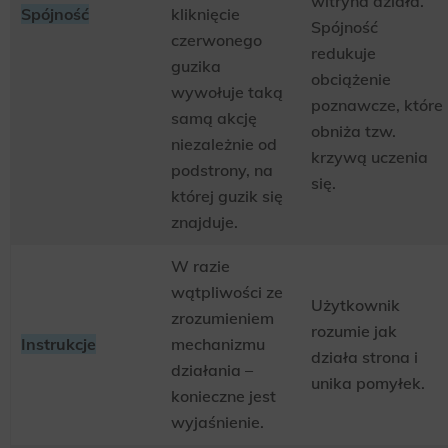
witryna działa.
Spójność
kliknięcie
Spójność
czerwonego
redukuje
guzika
obciążenie
wywołuje taką
poznawcze, które
samą akcję
obniża tzw.
niezależnie od
krzywą uczenia
podstrony, na
się.
której guzik się
znajduje.
W razie
wątpliwości ze
Użytkownik
zrozumieniem
rozumie jak
Instrukcje
mechanizmu
działa strona i
działania –
unika pomyłek.
konieczne jest
wyjaśnienie.