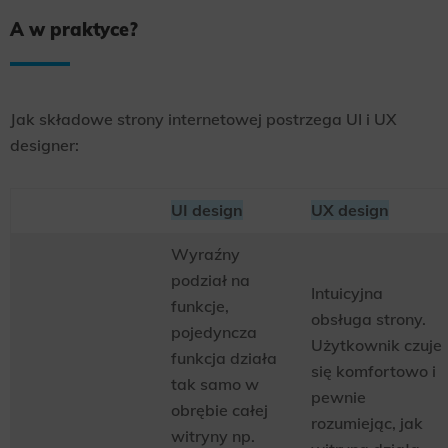
A w praktyce?
Jak składowe strony internetowej postrzega UI i UX
designer:
UI design
UX design
Wyraźny
podział na
Intuicyjna
funkcje,
obsługa strony.
pojedyncza
Użytkownik czuje
funkcja działa
się komfortowo i
tak samo w
pewnie
obrębie całej
rozumiejąc, jak
witryny np.