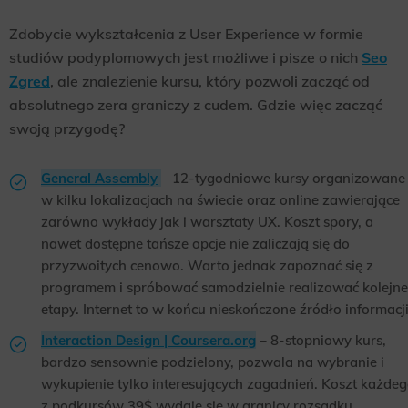
Scope responsible for displaying personalized ads that may be of interest to the user based on browsing history and
Zdobycie wykształcenia z User Experience w formie
habits and demographic criteria. Also, third-party files that, in conjunction with files installed while browsing other
websites, profile the user, providing him or her with the marketing, advertising and retargeting content deemed most
studiów podyplomowych jest możliwe i pisze o nich
Seo
appropriate.
Zgred
, ale znalezienie kursu, który pozwoli zacząć od
absolutnego zera graniczy z cudem. Gdzie więc zacząć
swoją przygodę?
General Assembly
– 12-tygodniowe kursy organizowane
w kilku lokalizacjach na świecie oraz online zawierające
zarówno wykłady jak i warsztaty UX. Koszt spory, a
nawet dostępne tańsze opcje nie zaliczają się do
przyzwoitych cenowo. Warto jednak zapoznać się z
programem i spróbować samodzielnie realizować kolejne
etapy. Internet to w końcu nieskończone źródło informacji
Interaction Design | Coursera.org
– 8-stopniowy kurs,
bardzo sensownie podzielony, pozwala na wybranie i
wykupienie tylko interesujących zagadnień. Koszt każde
z podkursów 39$ wydaje się w granicy rozsądku.