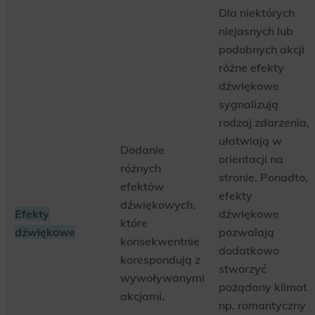
Dla niektórych
niejasnych lub
podobnych akcji
różne efekty
dźwiękowe
sygnalizują
rodzaj zdarzenia,
ułatwiają w
Dodanie
orientacji na
różnych
stronie. Ponadto,
efektów
efekty
dźwiękowych,
Efekty
dźwiękowe
które
dźwiękowe
pozwalają
konsekwentnie
dodatkowo
korespondują z
stworzyć
wywoływanymi
pożądany klimat
akcjami.
np. romantyczny