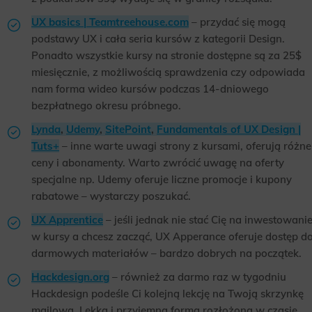
UX basics | Teamtreehouse.com
– przydać się mogą
podstawy UX i cała seria kursów z kategorii Design.
Ponadto wszystkie kursy na stronie dostępne są za 25$
miesięcznie, z możliwością sprawdzenia czy odpowiada
nam forma wideo kursów podczas 14-dniowego
bezpłatnego okresu próbnego.
Lynda
,
Udemy
,
SitePoint
,
Fundamentals of UX Design |
Tuts+
– inne warte uwagi strony z kursami, oferują różne
ceny i abonamenty. Warto zwrócić uwagę na oferty
specjalne np. Udemy oferuje liczne promocje i kupony
rabatowe – wystarczy poszukać.
UX Apprentice
– jeśli jednak nie stać Cię na inwestowani
w kursy a chcesz zacząć, UX Apperance oferuje dostęp d
darmowych materiałów – bardzo dobrych na początek.
Hackdesign.org
– również za darmo raz w tygodniu
Hackdesign podeśle Ci kolejną lekcję na Twoją skrzynkę
mailową. Lekka i przyjemna forma rozłożona w czasie.