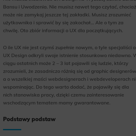
Bansu i Uwodzenia. Nie musisz nawet tego czytać, chocia
może nie zamykaj jeszcze tej zakładki. Musisz zrozumieć
użytkownika i sprawić by się zakochał… Ale o tym za
chwilę. Oto zbiór informacji o UX dla początkujących.
O ile UX nie jest czymś zupełnie nowym, o tyle specjaliści 
UX Design odkryli swoje istnienie stosunkowo niedawno.
ciągu ostatnich może 2 – 3 lat pojawili się ludzie, którzy
zrozumieli, że zasadniczo różnią się od graphic designerów
a o wszelkiej maści webdesignerach i webdeveloperach n
wspominając. Do tego warto dodać, że pojawiły się dla
nich stanowiska pracy, dzięki czemu zainteresowanie
wschodzącym tematem mamy gwarantowane.
Podstawy podstaw