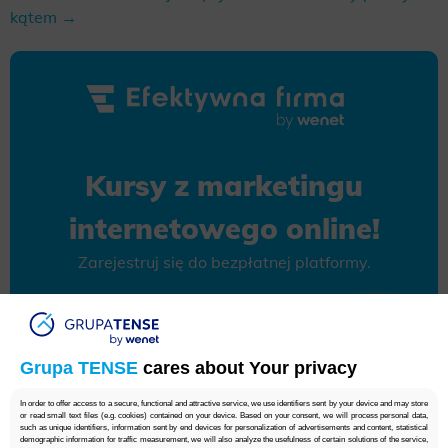
kątem →
Kursy z marketingu
internetowego online!
Zarejestruj się do bezpłatnej platformy.
Korzystam bezpłatnie
Grupa TENSE
cares about Your privacy
In order to offer access to a secure, functional and attractive service, we use identifiers sent by your device and may store
or read small text files (e.g. cookies) contained on your device. Based on your consent, we will process personal data,
such as unique identifiers, information sent by end devices for personalization of advertisements and content, statistical
demographic information for traffic measurement, we will also analyze the usefulness of certain solutions of the service,