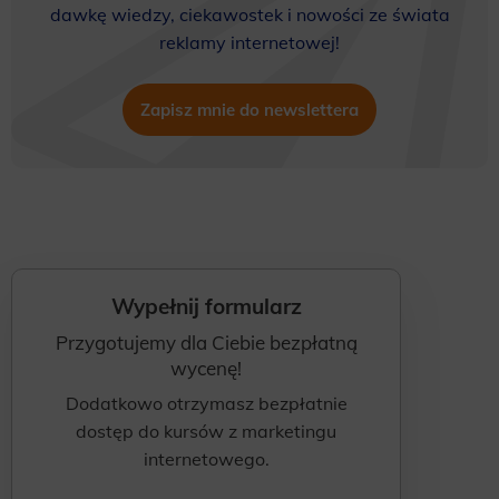
dawkę wiedzy, ciekawostek i nowości ze świata
Scope responsible for displaying personalized ads that may be of interest to the user based on browsing history and
reklamy internetowej!
habits and demographic criteria. Also, third-party files that, in conjunction with files installed while browsing other
websites, profile the user, providing him or her with the marketing, advertising and retargeting content deemed most
appropriate.
Zapisz mnie do newslettera
Wypełnij formularz
Przygotujemy dla Ciebie bezpłatną
wycenę!
Dodatkowo otrzymasz bezpłatnie
dostęp do kursów z marketingu
internetowego.