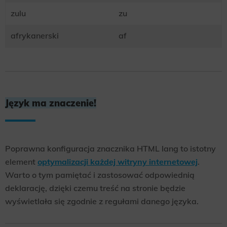
zulu
zu
Scope responsible for displaying personalized ads that may be of interest to the user based on browsing history and
habits and demographic criteria. Also, third-party files that, in conjunction with files installed while browsing other
websites, profile the user, providing him or her with the marketing, advertising and retargeting content deemed most
appropriate.
afrykanerski
af
Język ma znaczenie!
Poprawna konfiguracja znacznika HTML lang to istotny
element
optymalizacji każdej witryny internetowej
.
Warto o tym pamiętać i zastosować odpowiednią
deklarację, dzięki czemu treść na stronie będzie
wyświetlała się zgodnie z regułami danego języka.