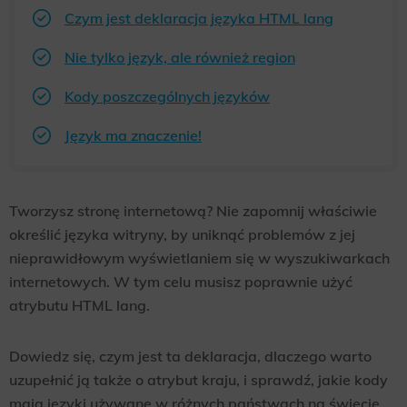
Czym jest deklaracja języka HTML lang
Nie tylko język, ale również region
Kody poszczególnych języków
Język ma znaczenie!
Tworzysz stronę internetową? Nie zapomnij właściwie
określić języka witryny, by uniknąć problemów z jej
nieprawidłowym wyświetlaniem się w wyszukiwarkach
internetowych. W tym celu musisz poprawnie użyć
atrybutu HTML lang.
Dowiedz się, czym jest ta deklaracja, dlaczego warto
uzupełnić ją także o atrybut kraju, i sprawdź, jakie kody
mają języki używane w różnych państwach na świecie.