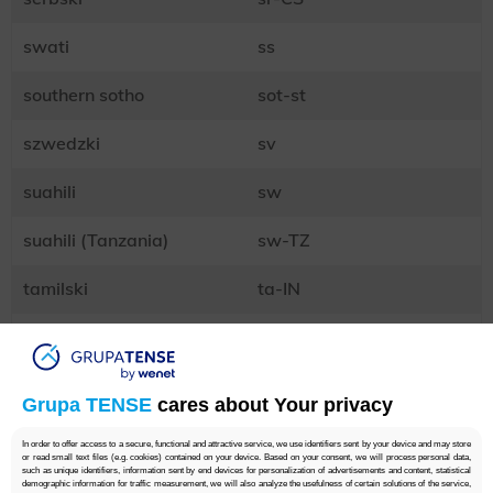
swati
ss
southern sotho
sot-st
szwedzki
sv
suahili
sw
suahili (Tanzania)
sw-TZ
tamilski
ta-IN
telugu (Indie)
te-IN
tadżycki
tg
Grupa TENSE
cares about Your privacy
tajski
th
In order to offer access to a secure, functional and attractive service, we use identifiers sent by your device and may store
or read small text files (e.g. cookies) contained on your device. Based on your consent, we will process personal data,
such as unique identifiers, information sent by end devices for personalization of advertisements and content, statistical
tigrinya (Erytrea)
ti-ER
demographic information for traffic measurement, we will also analyze the usefulness of certain solutions of the service,