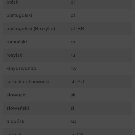
polski
pl
portugalski
pt
portugalski (Brazylia)
pt-BR
rumuński
ro
rosyjski
ru
kinyarwanda
rw
serbsko-chorwacki
sh-YU
słowacki
sk
słoweński
sl
albański
sq
serbski
sr-CS