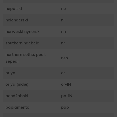
nepalski
ne
holenderski
nl
norweski nynorsk
nn
southern ndebele
nr
northern sotho, pedi,
nso
sepedi
oriya
or
oriya (indie)
or-IN
pendżabski
pa-IN
papiamento
pap