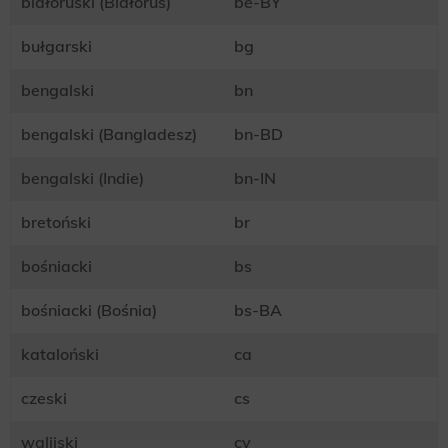
białoruski (Białoruś)
be-BY
bułgarski
bg
bengalski
bn
bengalski (Bangladesz)
bn-BD
bengalski (Indie)
bn-IN
bretoński
br
bośniacki
bs
bośniacki (Bośnia)
bs-BA
kataloński
ca
czeski
cs
walijski
cy