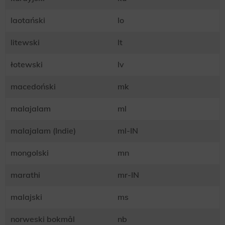
laotański
lo
litewski
lt
łotewski
lv
macedoński
mk
malajalam
ml
malajalam (Indie)
ml-IN
mongolski
mn
marathi
mr-IN
malajski
ms
norweski bokmål
nb