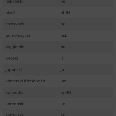
hebrajski
he
hindi
hi-IN
chorwacki
hr
górnołużycki
hsb
węgierski
hu
włoski
it
japoński
ja
khmerski Kambodża
km
kannada
kn-IN
koreański
ko
kurdyjski
ku