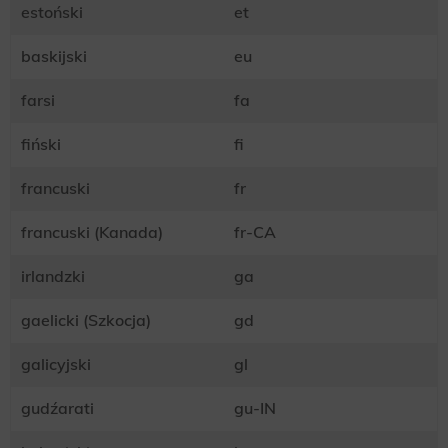
estoński
et
baskijski
eu
farsi
fa
fiński
fi
francuski
fr
francuski (Kanada)
fr-CA
irlandzki
ga
gaelicki (Szkocja)
gd
galicyjski
gl
gudźarati
gu-IN