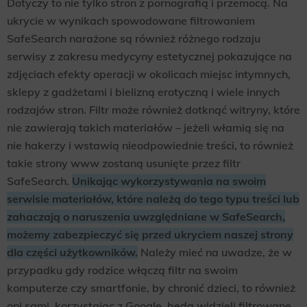
Dotyczy to nie tylko stron z pornografią i przemocą. Na
ukrycie w wynikach spowodowane filtrowaniem
SafeSearch narażone są również różnego rodzaju
serwisy z zakresu medycyny estetycznej pokazujące na
zdjęciach efekty operacji w okolicach miejsc intymnych,
sklepy z gadżetami i bielizną erotyczną i wiele innych
rodzajów stron. Filtr może również dotknąć witryny, które
nie zawierają takich materiałów – jeżeli włamią się na
nie hakerzy i wstawią nieodpowiednie treści, to również
takie strony www zostaną usunięte przez filtr
SafeSearch.
Unikając wykorzystywania na swoim
serwisie materiałów, które należą do tego typu treści lub
zahaczają o naruszenia uwzględniane w SafeSearch,
możemy zabezpieczyć się przed ukryciem naszej strony
dla części użytkowników.
Należy mieć na uwadze, że w
przypadku gdy rodzice włączą filtr na swoim
komputerze czy smartfonie, by chronić dzieci, to również
oni sami, korzystając z Google, będą widzieli filtrowane