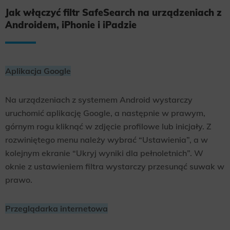
Jak włączyć filtr SafeSearch na urządzeniach z
Scope responsible for displaying personalized ads that may be of interest to the user based on browsing history and
habits and demographic criteria. Also, third-party files that, in conjunction with files installed while browsing other
Androidem, iPhonie i iPadzie
websites, profile the user, providing him or her with the marketing, advertising and retargeting content deemed most
appropriate.
Aplikacja Google
Na urządzeniach z systemem Android wystarczy
uruchomić aplikację Google, a następnie w prawym,
górnym rogu kliknąć w zdjęcie profilowe lub inicjały. Z
rozwiniętego menu należy wybrać “Ustawienia”, a w
kolejnym ekranie “Ukryj wyniki dla pełnoletnich”. W
oknie z ustawieniem filtra wystarczy przesunąć suwak w
prawo.
Przeglądarka internetowa