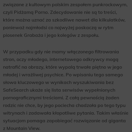
związane z kultowym polskim zespołem punkrockowym,
czyli Pidżamą Porno. Zdecydowanie nie są to treści,
które można uznać za szkodliwe nawet dla kilkulatków,
ponieważ najmłodsi co najwyżej poskaczą w rytm
piosenek Grabaża i jego kolegów z zespołu.
W przypadku gdy nie mamy włączonego filtrowania
stron, oczy młodego, internetowego odkrywcy mogą
natrafić na obrazy, które wypalą trwałe piętno w jego
młodej i wrażliwej psychice. Po wpisaniu tego samego
słowa kluczowego w wynikach wyszukiwania bez
SafeSearch ukaże się lista serwisów wypełnionych
pornograficznymi treściami. Z całą pewnością żaden
rodzic nie chce, by jego pociecha chadzała po tego typu
witrynach i zadawała kłopotliwe pytania. Takim właśnie
sytuacjom pomaga zapobiegać rozwiązanie od giganta
z Mountain View.