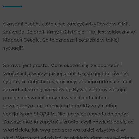
Czasami osoba, która chce założyć wizytówkę w GMF,
zauważa, że profil firmy już istnieje – np. jest widoczny w
Mapach Google. Co to oznacza i co zrobić w takiej
sytuacji?
Sprawa jest prosta. Może okazać się, że poprzedni
właściciel utworzył już jej profil. Często jest to również
sygnał, że dotychczas ktoś inny, z innego adresu e-mail,
zarządzał stroną-wizytówką. Bywa, że firmy zlecają
pracę nad swoimi danymi w sieci podmiotom
zewnętrznym, np. agencjom interaktywnym albo
specjalistom SEO/SEM. Nie ma więc powodu do obaw.
Zawsze można zapytać u źródła, czyli dowiedzieć się od
właściciela, jak wygląda sprawa takiej wizytówki w
sieci. Warto też wiedzieć, że niekiedy dane, wyświetlane