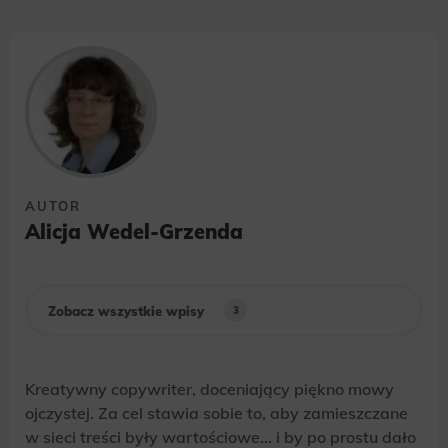
S.A., WeNet sp. z o.o., WebWave sp. z o.o. w
zakresie wyżej wymienionej komunikacji
marketingowej może być przeze mnie wycofana
w dowolnym czasie, poprzez kontakt z Działem
Obsługi Klienta tel. 22 457 30 95 lub email
kontakt@wenet.pl bez wpływu na zgodność z
prawem przetwarzania, którego dokonano na
podstawie zgody przed jej cofnięciem.
*
AUTOR
Alicja Wedel-Grzenda
Zobacz wszystkie wpisy
3
Kreatywny copywriter, doceniający piękno mowy
ojczystej. Za cel stawia sobie to, aby zamieszczane
w sieci treści były wartościowe... i by po prostu dało