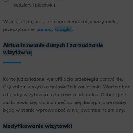
oddziały i placówki).
Scope responsible for displaying personalized ads that may be of interest to the user based on browsing history and
habits and demographic criteria. Also, third-party files that, in conjunction with files installed while browsing other
websites, profile the user, providing him or her with the marketing, advertising and retargeting content deemed most
appropriate.
Więcej o tym, jak przebiega weryfikacja wizytówki,
przeczytasz w
pomocy
Google
.
Aktualizowanie danych i zarządzanie
wizytówką
Konto już założone, weryfikacja przebiegła pomyślnie.
Czy zatem wszystko gotowe? Niekoniecznie. Warto dbać
o to, aby wizytówka była zawsze aktualna. Dobrze jest
zastanowić się, kto ma mieć do niej dostęp i jakie osoby
będą w stanie wprowadzać w niej ewentualne zmiany.
Modyfikowanie wizytówki