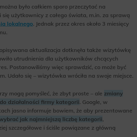
można było całkiem sporo przeczytać na
 się użytkownicy z całego świata, m.in. za sprawą
ia lokalnego
. Jednak przez okres około 3 miesięcy
mu.
e opisywana aktualizacja dotknęła także wizytówkę
anowiło utrudnienia dla użytkowników chcących
es. Postanowiliśmy więc sprawdzić, co może być
em. Udało się – wizytówka wróciła na swoje miejsce.
órzy mogą pomyśleć, że zbyt proste – ale
zmiany
o działalności firmy kategorii
. Google, w
ach jasno informuje bowiem, że aby prezentowane
wybrać jak najmniejszą liczbę kategorii
,
ziej szczegółowe i ściśle powiązane z główną