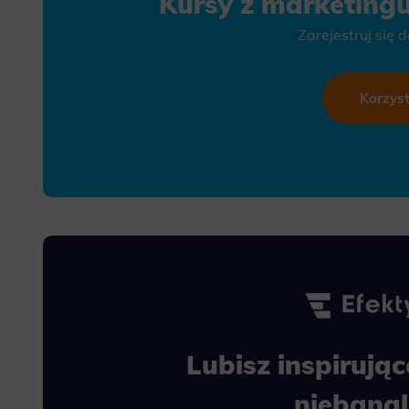
Kursy z marketingu
Zarejestruj się 
Korzys
Lubisz inspiruj
niebana