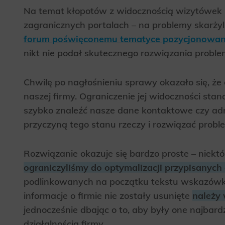
Na temat kłopotów z widocznością wizytówek 
zagranicznych portalach – na problemy skarżyli
forum poświęconemu tematyce pozycjonowan
nikt nie podał skutecznego rozwiązania proble
Chwilę po nagłośnieniu sprawy okazało się, ż
naszej firmy. Ograniczenie jej widoczności st
szybko znaleźć nasze dane kontaktowe czy adr
przyczyną tego stanu rzeczy i rozwiązać probl
Rozwiązanie okazuje się bardzo proste – niekt
ograniczyliśmy do optymalizacji przypisanych d
podlinkowanych na początku tekstu wskazówk
informacje o firmie nie zostały usunięte
należy 
jednocześnie dbając o to, aby były one najbard
działalnością firmy.