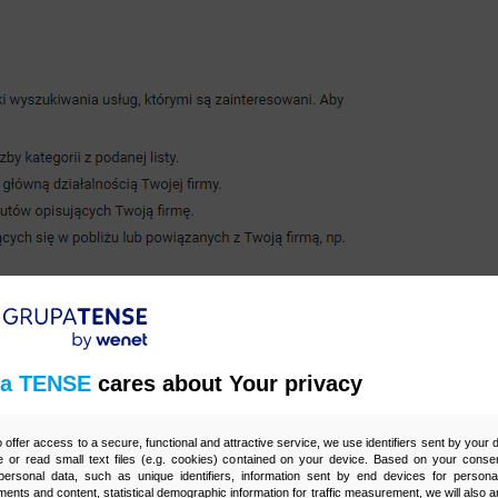
a TENSE
cares about Your privacy
o offer access to a secure, functional and attractive service, we use identifiers sent by your
 or read small text files (e.g. cookies) contained on your device. Based on your consen
ersonal data, such as unique identifiers, information sent by end devices for personal
ments and content, statistical demographic information for traffic measurement, we will also a