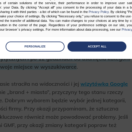
s of certain solutions of the service, their performance in order to improve user sati
er: your Data. By clicking "Accept all" you consent to the processing of your data in a 
sharing it with third parties - a list of which can be found in the
Privacy Policy
. By clicking "P
ake your choice of settings. By clicking "Necessary only," you refuse to consent to the use o
and the transfer of additional data. You can make changes to your choices at any time by cl
yczyło przekroczenia liczby kategorii –
utton in the corner of the page. Regardless of your preference settings on our site, yo
ur browser`s privacy settings. For more information about data processing, see our
Privacy
Pierwszą i główną z nich była „agencja
. Pomimo wyboru zbieżnych z działalnością firmy
age
preferences
PERSONALIZE
ACCEPT ALL
podkreślić ważność publikowanych przez nich
 the consents of your choice
tycznych i po 12 godzinach od usunięcia kategorii
swoje miejsce w wyszukiwarce
.
sary
cripts and data stored on the end device contribute to the security and usability of the website by ena
asic functions such as site navigation and access to specific areas of the website. The website cannot
ie straciła na widoczności i jej
wizytówka Google
ithout this group.
ie „brand + miasto”, przyczyny tego stanu rzeczy
bie. Dobrym wyborem będzie wybór jednej kategorii,
onality
ości firmy. Przy okazji przypominam, że sztuczna
ta used to personalize your use of our website and to remember choices you make while using our w
 may use functional cookies to remember your language preferences or to remember your login informatio
 kluczowe również może powodować problemy. Jeśli
ou to use the site.
mi GMF, przy okazji zmiany kategorii popraw też