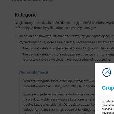
Grup
In order t
may store
process p
advertise