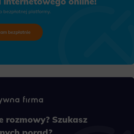
 internetowego online!
do bezpłatnej platformy.
tam bezpłatnie
ące rozmowy? Szukasz
lnych porad?