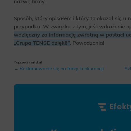
nazwę firmy.
Analyt
Scripts and
create agg
Sposób, który opisałem i który to okazał się 
effectivene
przypadku. W związku z tym, jeśli wdrożenie 
wdzięczny za informację zwrotną w postaci udo
Marke
„Grupa TENSE dzięki!”
. Powodzenia!
Scope respo
demographic 
providing h
Poprzedni artykuł
← Reklamowanie się na frazy konkurencji
Sz