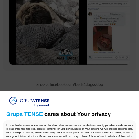
Źródło: facebook.com/beds4dogssklep
Grupa TENSE
cares about Your privacy
6. Bądź na bieżąco z popularnymi
wydarzeniami
In order to offer access to a secure, functional and attractive service, we use identifiers sent by your device and may store
or read small text files (e.g. cookies) contained on your device. Based on your consent, we will process personal data,
such as unique identifiers, information sent by end devices for personalization of advertisements and content, statistical
demographic information for traffic measurement, we will also analyze the usefulness of certain solutions of the service,