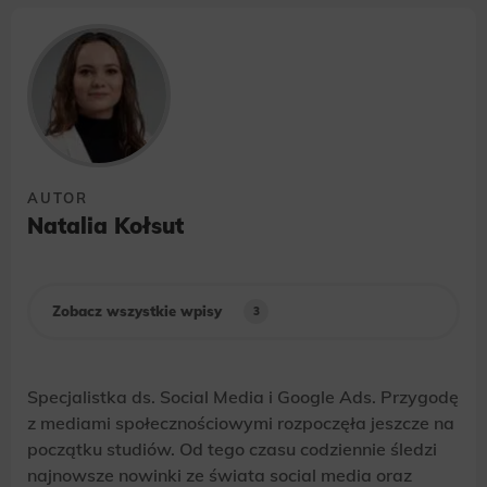
zakresie wyżej wymienionej komunikacji
marketingowej może być przeze mnie wycofana
w dowolnym czasie, poprzez kontakt z Działem
Obsługi Klienta tel. 22 457 30 95 lub email
kontakt@wenet.pl bez wpływu na zgodność z
prawem przetwarzania, którego dokonano na
podstawie zgody przed jej cofnięciem.
*
AUTOR
Natalia Kołsut
Zobacz wszystkie wpisy
3
Specjalistka ds. Social Media i Google Ads. Przygodę
z mediami społecznościowymi rozpoczęła jeszcze na
początku studiów. Od tego czasu codziennie śledzi
najnowsze nowinki ze świata social media oraz