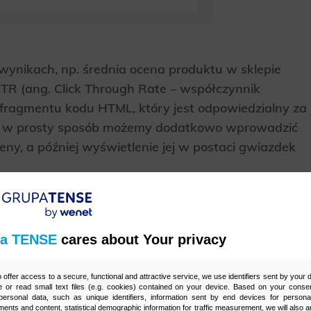
ynikach, np. średnia ocena produktu w sklepie
R (ang. Click Through Rate – współczynnik
i fragmentu kodu HTML, który jest odpowiedzialny za
sto w prosty sposób możemy dodatkowo wprowadzić
eny, a później wyświetlenie jej w postaci gwiazdek
a TENSE
cares about Your privacy
a. Z pomocą przychodzą wskazówki dla
być serwis Schema.org, gdzie znajdziemy wszystkie
o offer access to a secure, functional and attractive service, we use identifiers sent by your
wspólnie przez Google, Bing i Yahoo. Dodatkowo,
 or read small text files (e.g. cookies) contained on your device. Based on your consen
ersonal data, such as unique identifiers, information sent by end devices for personal
ych strukturalnych – Structured Data Testing Tool.
ments and content, statistical demographic information for traffic measurement, we will also a