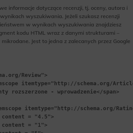
 informacje dotyczące recenzji, tj. oceny, autora i
 wynikach wyszukiwania. Jeżeli szukasz recenzji
bieństwem w wynikach wyszukiwania znajdziesz
fragment kodu HTML wraz z danymi strukturami –
 mikrodane. Jest to jedna z zalecanych przez Google
a.org/Review">

mscope itemtype="http://schema.org/Article
nty rozszerzone - wprowadzenie</span>

emscope itemtype="http://schema.org/Rating
content = "4.5">

content = "1">
