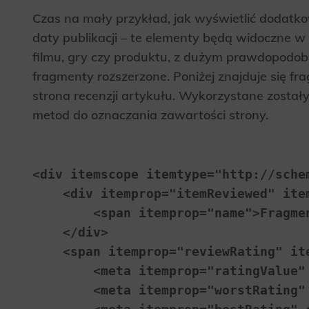
Czas na mały przykład, jak wyświetlić dodatkowe
daty publikacji – te elementy będą widoczne w
filmu, gry czy produktu, z dużym prawdopodo
fragmenty rozszerzone. Poniżej znajduje się 
strona recenzji artykułu. Wykorzystane zostały
metod do oznaczania zawartości strony.
<div itemscope itemtype="http://schem
    <div itemprop="itemReviewed" ite
        <span itemprop="name">Fragme
    </div>

    <span itemprop="reviewRating" it
        <meta itemprop="ratingValue" 
        <meta itemprop="worstRating" 