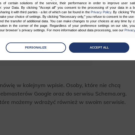
s of certain solutions of the service, their performance in order to improve user sati
er: your Data. By clicking "Accept all" you consent to the processing of your data in a 
sharing it with third parties - a list of which can be found in the
Privacy Policy
. By clicking "P
ake your choice of settings. By clicking "Necessary only," you refuse to consent to the use o
and the transfer of additional data. You can make changes to your choices at any time by cl
utton in the corner of the page. Regardless of your preference settings on our site, yo
ur browser`s privacy settings. For more information about data processing, see our
Privacy
age
preferences
PERSONALIZE
ACCEPT ALL
 the consents of your choice
sary
cripts and data stored on the end device contribute to the security and usability of the website by ena
ówię w kolejnym wpisie. Osoby, które nie chcą
asic functions such as site navigation and access to specific areas of the website. The website cannot
ithout this group.
webmasterów Google oraz do serwisu Schema.org.
które możemy wdrożyć również w swoim serwisie.
onality
ta used to personalize your use of our website and to remember choices you make while using our w
 may use functional cookies to remember your language preferences or to remember your login informatio
ou to use the site.