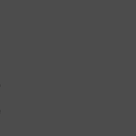
">

">
