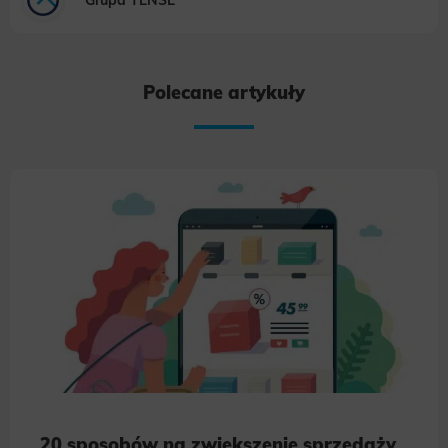
Analytics
Scripts and data used to collect information to analyze site traffic and how users use the site, how they came to the
site, and to create aggregate demographic statistics about users. Analytical cookies and similar technologies allow us
to measure the effectiveness of actions taken and content presented.
Polecane artykuły
Marketing
Scope responsible for displaying personalized ads that may be of interest to the user based on browsing history and
habits and demographic criteria. Also, third-party files that, in conjunction with files installed while browsing other
websites, profile the user, providing him or her with the marketing, advertising and retargeting content deemed most
appropriate.
20 sposobów na zwiększenie sprzedaży