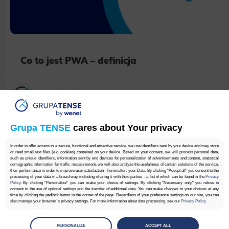
Co to jest PWA – definicja
Grupa TENSE
Grupa TENSE
cares about Your privacy
In order to offer access to a secure, functional and attractive service, we use identifiers sent by your device and may store
or read small text files (e.g. cookies) contained on your device. Based on your consent, we will process personal data,
such as unique identifiers, information sent by end devices for personalization of advertisements and content, statistical
demographic information for traffic measurement, we will also analyze the usefulness of certain solutions of the service,
their performance in order to improve user satisfaction - hereinafter: your Data. By clicking "Accept all" you consent to the
processing of your data in a broad way, including sharing it with third parties - a list of which can be found in the
Privacy
Policy
. By clicking "Personalize" you can make your choice of settings. By clicking "Necessary only," you refuse to
consent to the use of optional settings and the transfer of additional data. You can make changes to your choices at any
time by clicking the padlock button in the corner of the page. Regardless of your preference settings on our site, you can
also manage your browser`s privacy settings. For more information about data processing, see our
Privacy Policy
.
Manage
preferences
PERSONALIZE
ACCEPT ALL