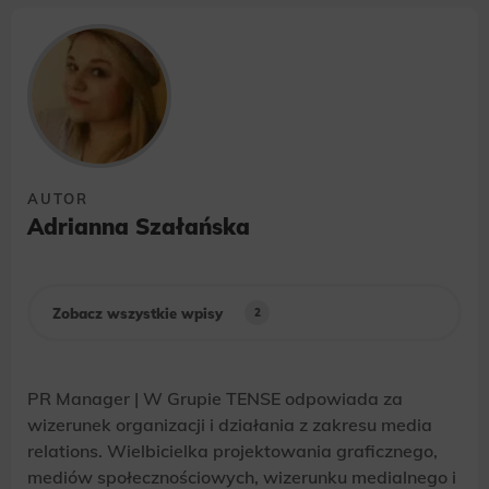
zakresie wyżej wymienionej komunikacji
marketingowej może być przeze mnie wycofana
w dowolnym czasie, poprzez kontakt z Działem
Obsługi Klienta tel. 22 457 30 95 lub email
kontakt@wenet.pl bez wpływu na zgodność z
prawem przetwarzania, którego dokonano na
podstawie zgody przed jej cofnięciem.
*
AUTOR
Adrianna Szałańska
Zobacz wszystkie wpisy
2
PR Manager | W Grupie TENSE odpowiada za
wizerunek organizacji i działania z zakresu media
relations. Wielbicielka projektowania graficznego,
mediów społecznościowych, wizerunku medialnego i