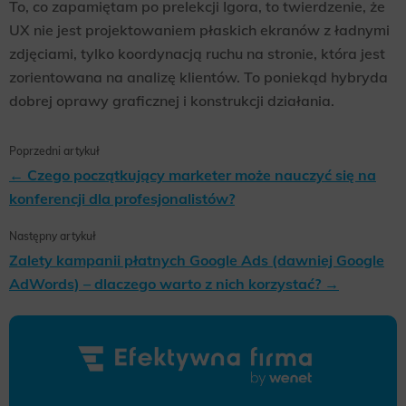
To, co zapamiętam po prelekcji Igora, to twierdzenie, że
UX nie jest projektowaniem płaskich ekranów z ładnymi
zdjęciami, tylko koordynacją ruchu na stronie, która jest
zorientowana na analizę klientów. To poniekąd hybryda
dobrej oprawy graficznej i konstrukcji działania.
Poprzedni artykuł
← Czego początkujący marketer może nauczyć się na
konferencji dla profesjonalistów?
Następny artykuł
Zalety kampanii płatnych Google Ads (dawniej Google
AdWords) – dlaczego warto z nich korzystać? →