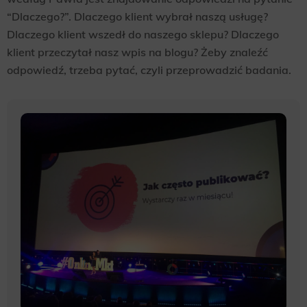
“Dlaczego?”. Dlaczego klient wybrał naszą usługę?
Scope responsible for displaying personalized ads that may be of interest to the user based on browsing history and
habits and demographic criteria. Also, third-party files that, in conjunction with files installed while browsing other
Dlaczego klient wszedł do naszego sklepu? Dlaczego
websites, profile the user, providing him or her with the marketing, advertising and retargeting content deemed most
appropriate.
klient przeczytał nasz wpis na blogu? Żeby znaleźć
odpowiedź, trzeba pytać, czyli przeprowadzić badania.