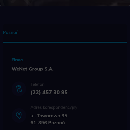
komputery, których jestem użytkownikiem końcowym oraz
wyrażam zgodę na otrzymywanie od WeNet Group S.A.,
WeNet sp. z o.o., WebWave sp. z o.o. informacji handlowych
za pomocą środków komunikacji elektronicznej, także przy
użyciu automatycznych systemów wywołujących na podane
Poznań
w niniejszym formularzu: adres poczty elektronicznej lub
numer telefonu. Przyjmuję do wiadomości, że zgoda
udzielona WeNet Group S.A., WeNet sp. z o.o., WebWave sp.
z o.o. w zakresie wyżej wymienionej komunikacji
marketingowej może być przeze mnie wycofana w dowolnym
Firma
czasie, poprzez kontakt z Działem Obsługi Klienta tel. 22 457
WeNet Group S.A.
30 95 lub email kontakt@wenet.pl bez wpływu na zgodność z
prawem przetwarzania, którego dokonano na podstawie
zgody przed jej cofnięciem.
Telefon
*
(22) 457 30 95
Adres korespondencyjny
ul. Towarowa 35
61-896 Poznań