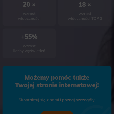
20 ×
18 ×
wzrost
wzrost
widoczności
widoczności TOP 3
+55%
wzrost
liczby wyświetleń
Możemy pomóc także
Twojej stronie internetowej!
Skontaktuj się z nami i poznaj szczegóły.