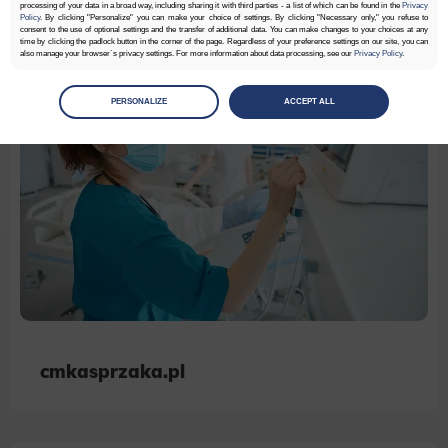
processing of your data in a broad way, including sharing it with third parties - a list of which can be found in the
Privacy
Policy
. By clicking "Personalize" you can make your choice of settings. By clicking "Necessary only," you refuse to
consent to the use of optional settings and the transfer of additional data. You can make changes to your choices at any
time by clicking the padlock button in the corner of the page. Regardless of your preference settings on our site, you can
also manage your browser`s privacy settings. For more information about data processing, see our
Privacy Policy
.
Manage
preferences
PERSONALIZE
ACCEPT ALL
Select the consents of your choice
Necessary
Necessary scripts and data stored on the end device contribute to the security and usability of the website by enabling
secure access to basic functions such as site navigation and access to specific areas of the website. The website
cannot be properly displayed without this group.
Functionality
This is data used to personalize your use of our website and to remember choices you make while using our website. For
example, we may use functional cookies to remember your language preferences or to remember your login information,
making it easier for you to use the site.
Analytics
cmkasprzaka.pl
Scripts and data used to collect information to analyze site traffic and how users use the site, how they came to the
site, and to create aggregate demographic statistics about users. Analytical cookies and similar technologies allow us
to measure the effectiveness of actions taken and content presented.
Marketing