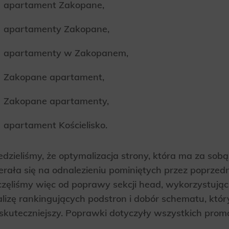
apartament Zakopane,
ics
 data used to collect information to analyze site traffic and how users use the site, how they came to the 
apartamenty Zakopane,
regate demographic statistics about users. Analytical cookies and similar technologies allow us to 
ss of actions taken and content presented.
apartamenty w Zakopanem,
ting
Zakopane apartament,
nsible for displaying personalized ads that may be of interest to the user based on browsing history an
criteria. Also, third-party files that, in conjunction with files installed while browsing other websites, profi
im or her with the marketing, advertising and retargeting content deemed most appropriate.
Zakopane apartamenty,
apartament Kościelisko.
dzieliśmy, że optymalizacja strony, która ma za sobą
erała się na odnalezieniu pominiętych przez poprzedn
zęliśmy więc od poprawy sekcji head, wykorzystując 
lizę rankingujących podstron i dobór schematu, kt
skuteczniejszy. Poprawki dotyczyły wszystkich pro