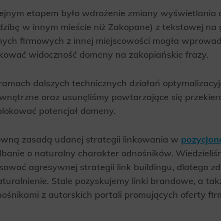
ejnym etapem było wdrożenie zmiany wyświetlania d
dzibę w innym mieście niż Zakopane) z tekstowej na 
nych firmowych z innej miejscowości mogła wprowa
kować widoczność domeny na zakopiańskie frazy.
amach dalszych technicznych działań optymalizacyj
nętrzne oraz usunęliśmy powtarzające się przekier
blokować potencjał domeny.
wną zasadą udanej strategii linkowania w
pozycjon
banie o naturalny charakter odnośników. Wiedzieliś
sować agresywnej strategii link buildingu, dlatego 
turalnienie. Stale pozyskujemy linki brandowe, a tak
ośnikami z autorskich portali promujących oferty fir