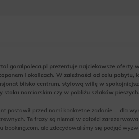
rtal goralpoleca.pl prezentuje najciekawsze ofer
opanem i okolicach. W zależności od celu pobytu, 
sjonat blisko centrum, stylową willę w spokojniej
y stoku narciarskim czy w pobliżu szlaków pieszych
ent postawił przed nami konkretne zadanie – dla w
rewnych. Te frazy są niemal w całości zarezerwowa
u booking.com, ale zdecydowaliśmy się podjąć wyz