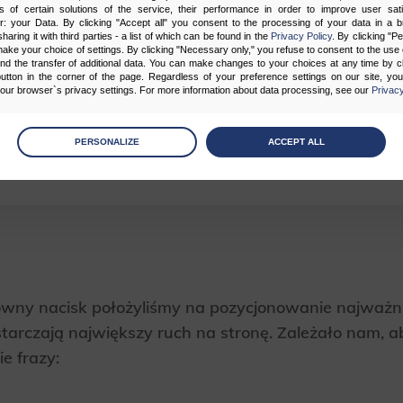
s of certain solutions of the service, their performance in order to improve user sati
er: your Data. By clicking "Accept all" you consent to the processing of your data in a 
sharing it with third parties - a list of which can be found in the
Privacy Policy
. By clicking "P
yzja o rozpoczęciu współpracy to efekt analizy strony
ake your choice of settings. By clicking "Necessary only," you refuse to consent to the use o
and the transfer of additional data. You can make changes to your choices at any time by cl
artość. Wiedzieliśmy, że strona była pozycjonowana
utton in the corner of the page. Regardless of your preference settings on our site, yo
ur browser`s privacy settings. For more information about data processing, see our
Privacy
ższego czasu rozwijane były treści na witrynie oraz
agały jednak efekty optymalizacji on-site oraz typ o
age
preferences
PERSONALIZE
ACCEPT ALL
trzegliśmy także serwisy bliźniacze Klienta, na któryc
 the consents of your choice
sary
cripts and data stored on the end device contribute to the security and usability of the website by ena
asic functions such as site navigation and access to specific areas of the website. The website cannot
ithout this group.
wny nacisk położyliśmy na pozycjonowanie najważniej
onality
tarczają największy ruch na stronę. Zależało nam, a
ta used to personalize your use of our website and to remember choices you make while using our w
 may use functional cookies to remember your language preferences or to remember your login informatio
ie frazy:
ou to use the site.