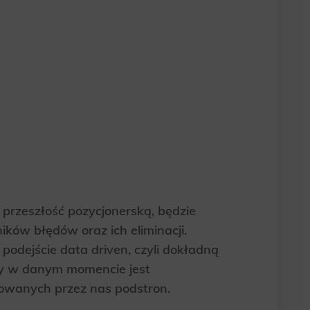
site, and to
measure the
d habits and
le the user,
 przeszłość pozycjonerską, będzie
ików błędów oraz ich eliminacji.
podejście data driven, czyli dokładną
óry w danym momencie jest
mowanych przez nas podstron.