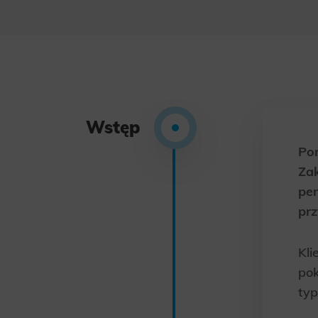
Wstęp
Po
Zak
pen
prz
Kli
pok
typ