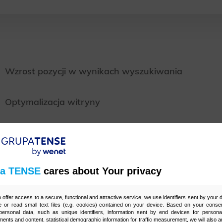
Wzrost pozycji w wynikach wyszukiwania
Optymalizacja witryny
a TENSE
cares about Your privacy
ejmując się realizacji kampanii SEO dla domeny goral
o offer access to a secure, functional and attractive service, we use identifiers sent by your
o pracy. Przede wszystkim musieliśmy przeprowadzi
 or read small text files (e.g. cookies) contained on your device. Based on your consen
ersonal data, such as unique identifiers, information sent by end devices for personal
enta, jak i stron konkurencji.
ments and content, statistical demographic information for traffic measurement, we will also a