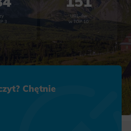
84
151
zy
URL-ów
P 3
w TOP 10
zyt? Chętnie