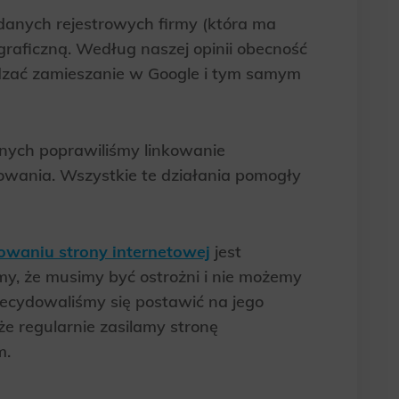
anych rejestrowych firmy (która ma
graficzną. Według naszej opinii obecność
dzać zamieszanie w Google i tym samym
nych poprawiliśmy linkowanie
owania. Wszystkie te działania pomogły
owaniu strony internetowej
jest
my, że musimy być ostrożni i nie możemy
zdecydowaliśmy się postawić na jego
że regularnie zasilamy stronę
m.