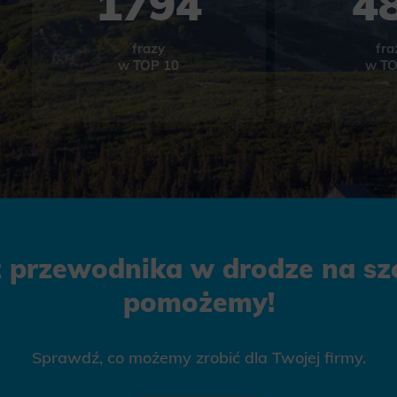
1794
4
frazy
fra
w TOP 10
w TO
z przewodnika w drodze na szc
pomożemy!
Sprawdź, co możemy zrobić dla Twojej firmy.