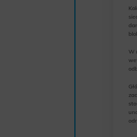
Kol
sie
da
blo
W r
wew
od
Głó
zad
sto
una
odn