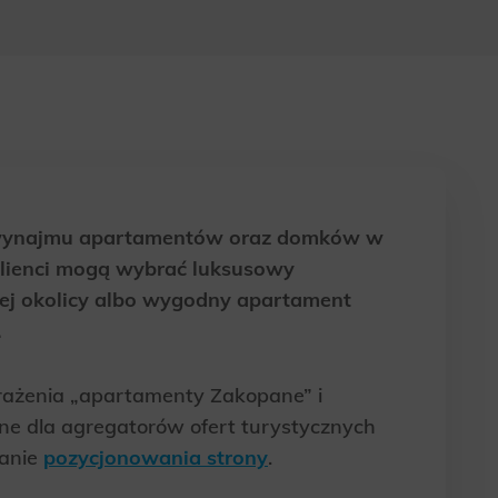
ty wynajmu apartamentów oraz domków w
klienci mogą wybrać luksusowy
szej okolicy albo wygodny apartament
.
yrażenia „apartamenty Zakopane” i
ne dla agregatorów ofert turystycznych
wanie
pozycjonowania strony
.