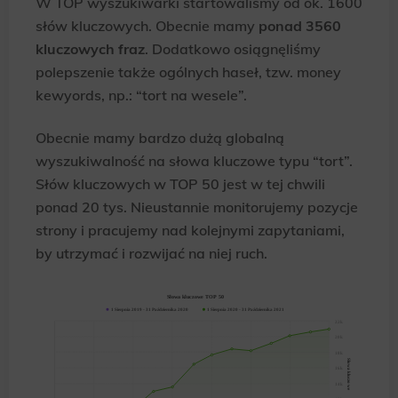
W TOP wyszukiwarki startowaliśmy od ok. 1600
websites, profile the user, providing him or her with the marketing, advertising and retargeting content deemed most
appropriate.
słów kluczowych. Obecnie mamy
ponad 3560
kluczowych fraz
. Dodatkowo osiągnęliśmy
polepszenie także ogólnych haseł, tzw. money
kewyords, np.: “tort na wesele”.
Obecnie mamy bardzo dużą globalną
wyszukiwalność na słowa kluczowe typu “tort”.
Słów kluczowych w TOP 50 jest w tej chwili
ponad 20 tys. Nieustannie monitorujemy pozycje
strony i pracujemy nad kolejnymi zapytaniami,
by utrzymać i rozwijać na niej ruch.