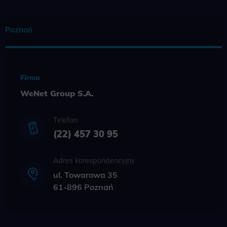
WeNet sp. z o.o., WebWave sp. z o.o. informacji handlowych
za pomocą środków komunikacji elektronicznej, także przy
użyciu automatycznych systemów wywołujących na podane
Poznań
w niniejszym formularzu: adres poczty elektronicznej lub
numer telefonu. Przyjmuję do wiadomości, że zgoda
udzielona WeNet Group S.A., WeNet sp. z o.o., WebWave sp.
z o.o. w zakresie wyżej wymienionej komunikacji
marketingowej może być przeze mnie wycofana w dowolnym
Firma
czasie, poprzez kontakt z Działem Obsługi Klienta tel. 22 457
WeNet Group S.A.
30 95 lub email kontakt@wenet.pl bez wpływu na zgodność z
prawem przetwarzania, którego dokonano na podstawie
zgody przed jej cofnięciem.
Telefon
*
(22) 457 30 95
Adres korespondencyjny
ul. Towarowa 35
61-896 Poznań