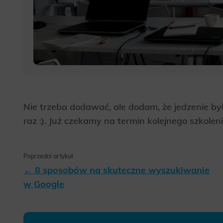
Nie trzeba dodawać, ale dodam, że jedzenie by
raz :). Już czekamy na termin kolejnego szkole
Poprzedni artykuł
← 8 sposobów na skuteczne wyszukiwanie
w Google