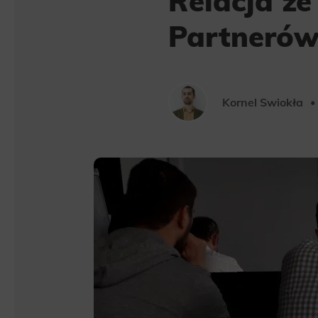
Relacja ze
Partneró
Kornel Swiokła