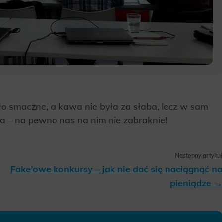
ło smaczne, a kawa nie była za słaba, lecz w sam
nia – na pewno nas na nim nie zabraknie!
Następny artyku
Fake’owe konkursy – jak nie dać się naciągnąć n
pieniądze 