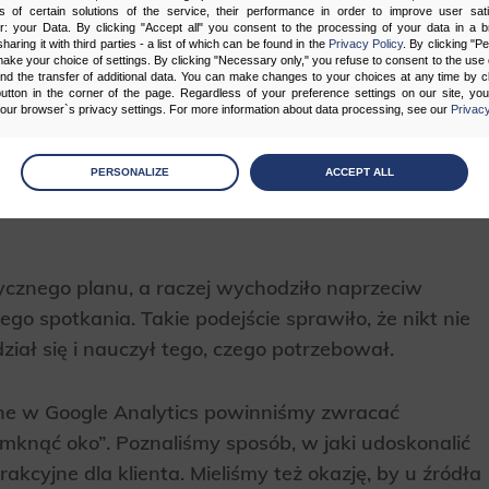
s of certain solutions of the service, their performance in order to improve user sati
er: your Data. By clicking "Accept all" you consent to the processing of your data in a 
sharing it with third parties - a list of which can be found in the
Privacy Policy
. By clicking "P
ake your choice of settings. By clicking "Necessary only," you refuse to consent to the use o
and the transfer of additional data. You can make changes to your choices at any time by cl
utton in the corner of the page. Regardless of your preference settings on our site, yo
ur browser`s privacy settings. For more information about data processing, see our
Privacy
age
preferences
PERSONALIZE
ACCEPT ALL
 the consents of your choice
sary
rycznego planu, a raczej wychodziło naprzeciw
cripts and data stored on the end device contribute to the security and usability of the website by ena
asic functions such as site navigation and access to specific areas of the website. The website cannot
go spotkania. Takie podejście sprawiło, że nikt nie
ithout this group.
ał się i nauczył tego, czego potrzebował.
onality
ane w Google Analytics powinniśmy zwracać
ta used to personalize your use of our website and to remember choices you make while using our w
 may use functional cookies to remember your language preferences or to remember your login informatio
ymknąć oko”. Poznaliśmy sposób, w jaki udoskonalić
ou to use the site.
akcyjne dla klienta. Mieliśmy też okazję, by u źródła