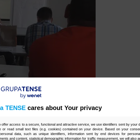
a TENSE
cares about Your privacy
o offer access to a secure, functional and attractive service, we use identifiers sent by your
 or read small text files (e.g. cookies) contained on your device. Based on your consen
ersonal data, such as unique identifiers, information sent by end devices for personal
ments and content, statistical demographic information for traffic measurement, we will also a