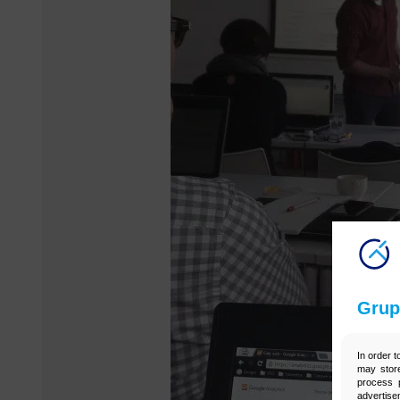
Grup
In order t
may store
process p
advertise