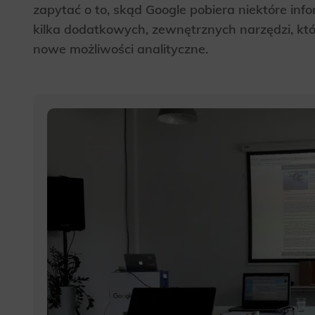
Analyt
zapytać o to, skąd Google pobiera niektóre info
kilka dodatkowych, zewnętrznych narzędzi, któ
Scripts and
create agg
effectivene
nowe możliwości analityczne.
Marke
Scope respo
demographic 
providing h