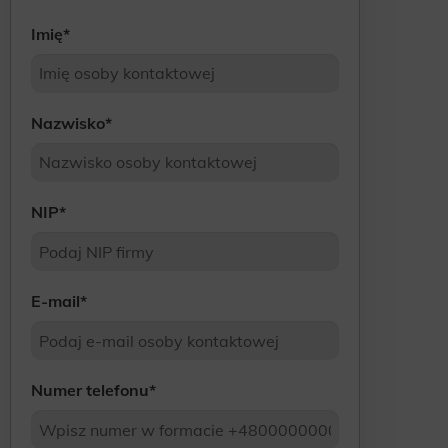
Scope responsible for displaying personalized ads that may be of interest to the user based on browsing history and
Imię
*
habits and demographic criteria. Also, third-party files that, in conjunction with files installed while browsing other
websites, profile the user, providing him or her with the marketing, advertising and retargeting content deemed most
appropriate.
Nazwisko
*
NIP
*
E-mail
*
Numer telefonu
*