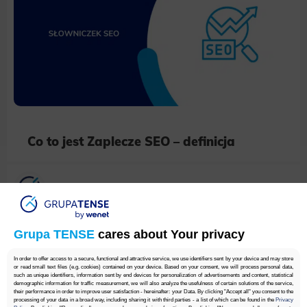
Co to jest Zaplecze SEO – definicja
Grupa TENSE
Grupa TENSE
cares about Your privacy
In order to offer access to a secure, functional and attractive service, we use identifiers sent by your device and may store
or read small text files (e.g. cookies) contained on your device. Based on your consent, we will process personal data,
such as unique identifiers, information sent by end devices for personalization of advertisements and content, statistical
demographic information for traffic measurement, we will also analyze the usefulness of certain solutions of the service,
their performance in order to improve user satisfaction - hereinafter: your Data. By clicking "Accept all" you consent to the
processing of your data in a broad way, including sharing it with third parties - a list of which can be found in the
Privacy