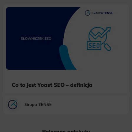
example, we may use functional cookies to remember your language preferences or to remember your login information,
making it easier for you to use the site.
Analytics
Scripts and data used to collect information to analyze site traffic and how users use the site, how they came to the
site, and to create aggregate demographic statistics about users. Analytical cookies and similar technologies allow us
to measure the effectiveness of actions taken and content presented.
Marketing
Scope responsible for displaying personalized ads that may be of interest to the user based on browsing history and
habits and demographic criteria. Also, third-party files that, in conjunction with files installed while browsing other
websites, profile the user, providing him or her with the marketing, advertising and retargeting content deemed most
appropriate.
Co to jest Yoast SEO – definicja
Grupa TENSE
Polecane artykuły