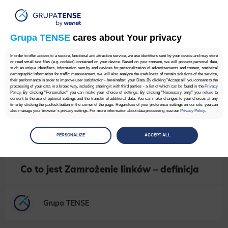
Grupa TENSE
cares about Your privacy
In order to offer access to a secure, functional and attractive service, we use identifiers sent by your device and may store
or read small text files (e.g. cookies) contained on your device. Based on your consent, we will process personal data,
such as unique identifiers, information sent by end devices for personalization of advertisements and content, statistical
demographic information for traffic measurement, we will also analyze the usefulness of certain solutions of the service,
their performance in order to improve user satisfaction - hereinafter: your Data. By clicking "Accept all" you consent to the
processing of your data in a broad way, including sharing it with third parties - a list of which can be found in the
Privacy
Policy
. By clicking "Personalize" you can make your choice of settings. By clicking "Necessary only," you refuse to
consent to the use of optional settings and the transfer of additional data. You can make changes to your choices at any
time by clicking the padlock button in the corner of the page. Regardless of your preference settings on our site, you can
also manage your browser`s privacy settings. For more information about data processing, see our
Privacy Policy
.
Manage
preferences
PERSONALIZE
ACCEPT ALL
Select the consents of your choice
Necessary
Co to jest Zamrożenie linków – definicja
Necessary scripts and data stored on the end device contribute to the security and usability of the website by enabling
secure access to basic functions such as site navigation and access to specific areas of the website. The website
cannot be properly displayed without this group.
Grupa TENSE
Functionality
This is data used to personalize your use of our website and to remember choices you make while using our website. For