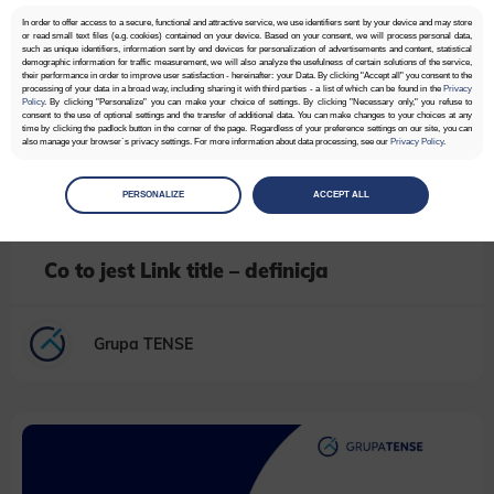
In order to offer access to a secure, functional and attractive service, we use identifiers sent by your device and may store
or read small text files (e.g. cookies) contained on your device. Based on your consent, we will process personal data,
such as unique identifiers, information sent by end devices for personalization of advertisements and content, statistical
demographic information for traffic measurement, we will also analyze the usefulness of certain solutions of the service,
their performance in order to improve user satisfaction - hereinafter: your Data. By clicking "Accept all" you consent to the
processing of your data in a broad way, including sharing it with third parties - a list of which can be found in the
Privacy
Policy
. By clicking "Personalize" you can make your choice of settings. By clicking "Necessary only," you refuse to
consent to the use of optional settings and the transfer of additional data. You can make changes to your choices at any
time by clicking the padlock button in the corner of the page. Regardless of your preference settings on our site, you can
also manage your browser`s privacy settings. For more information about data processing, see our
Privacy Policy
.
Manage
preferences
PERSONALIZE
ACCEPT ALL
Select the consents of your choice
Necessary
Co to jest Link title – definicja
Necessary scripts and data stored on the end device contribute to the security and usability of the website by enabling
secure access to basic functions such as site navigation and access to specific areas of the website. The website
cannot be properly displayed without this group.
Grupa TENSE
Functionality
This is data used to personalize your use of our website and to remember choices you make while using our website. For
example, we may use functional cookies to remember your language preferences or to remember your login information,
making it easier for you to use the site.
Analytics
Scripts and data used to collect information to analyze site traffic and how users use the site, how they came to the