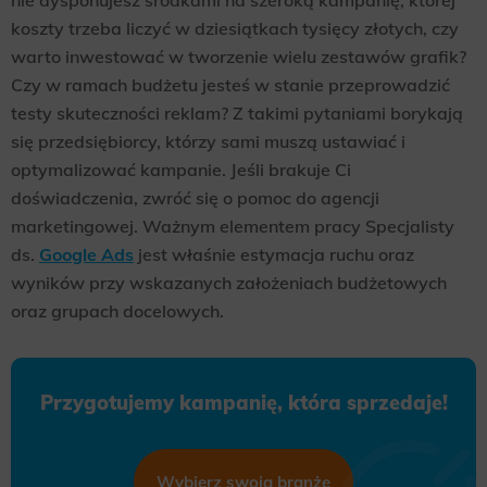
nie dysponujesz środkami na szeroką kampanię, której
koszty trzeba liczyć w dziesiątkach tysięcy złotych, czy
warto inwestować w tworzenie wielu zestawów grafik?
Czy w ramach budżetu jesteś w stanie przeprowadzić
testy skuteczności reklam? Z takimi pytaniami borykają
się przedsiębiorcy, którzy sami muszą ustawiać i
optymalizować kampanie. Jeśli brakuje Ci
doświadczenia, zwróć się o pomoc do agencji
marketingowej. Ważnym elementem pracy Specjalisty
ds.
Google Ads
jest właśnie estymacja ruchu oraz
wyników przy wskazanych założeniach budżetowych
oraz grupach docelowych.
Przygotujemy kampanię, która sprzedaje!
Wybierz swoją branżę