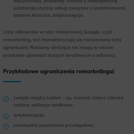
hialuronowy), preparaty ziołowe z niebezpieczną
substancją czynną, usługi związane z uzależnieniami,
Scope responsible for displaying personalized ads that may be of interest to the user based on browsing history and
habits and demographic criteria. Also, third-party files that, in conjunction with files installed while browsing other
badania kliniczne, antykoncepcja.
websites, profile the user, providing him or her with the marketing, advertising and retargeting content deemed most
appropriate.
Listy odbiorców w sieci reklamowej Google, czyli
remarketing, też charakteryzują się rozszerzoną listą
ograniczeń. Reklamy śledzące nie mogą w swoim
przekazie ujawniać danych wrażliwych o odbiorcy.
Przykładowe ograniczenia remarketingu
:
związki między ludźmi – np. rozwód, śmierć członka
rodziny, aplikacje randkowe,
antykoncepcja,
ewentualne popełnienie przestępstwa,