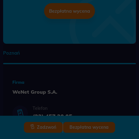
Bezpłatna wycena
Poznań
Firma
WeNet Group S.A.
Telefon
(22) 457 30 95
Zadzwoń
Bezpłatna wycena
Adres korespondencyjny