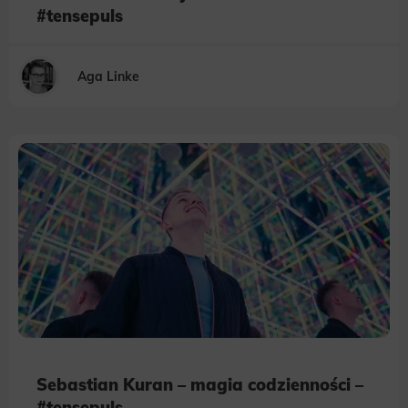
#tensepuls
Aga Linke
Sebastian Kuran – magia codzienności –
#tensepuls