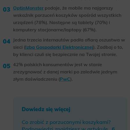
OptinMonster
podaje, że mobile ma najgorszy
wskaźnik porzuceń koszyków spośród wszystkich
urządzeń (78%). Następne są tablety (70%) i
komputery stacjonarne/laptopy (67%).
Jedna trzecia internautów padła ofiarą oszustwa w
sieci (
Izba Gospodarki Elektronicznej
). Zadbaj o to,
by klienci czuli się bezpiecznie na Twojej stronie.
42% polskich konsumentów jest w stanie
zrezygnować z danej marki po zaledwie jednym
złym doświadczeniu (
PwC
).
Dowiedz się więcej
Co zrobić z porzuconymi koszykami?
Podpowiedzi znajdziesz w artykule „
6