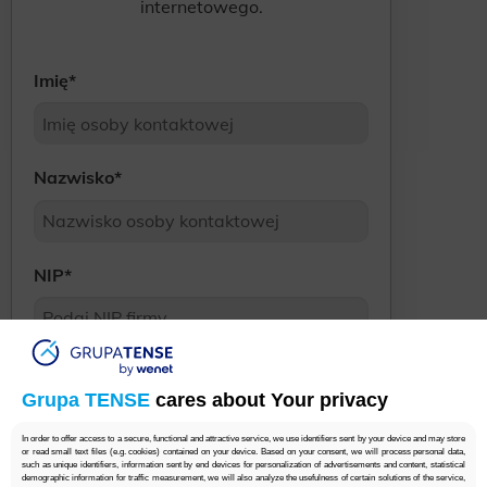
internetowego.
Imię
*
Nazwisko
*
NIP
*
E-mail
*
Grupa TENSE
cares about Your privacy
In order to offer access to a secure, functional and attractive service, we use identifiers sent by your device and may store
or read small text files (e.g. cookies) contained on your device. Based on your consent, we will process personal data,
Numer telefonu
*
such as unique identifiers, information sent by end devices for personalization of advertisements and content, statistical
demographic information for traffic measurement, we will also analyze the usefulness of certain solutions of the service,