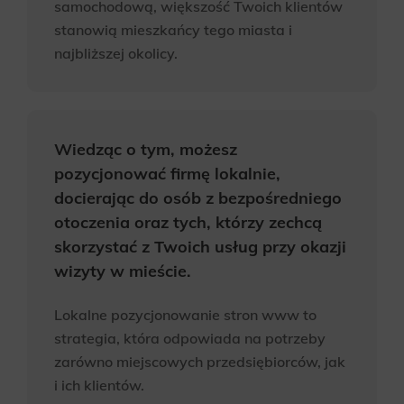
samochodową, większość Twoich klientów
komunikacji marketingowej może być przeze mnie
stanowią mieszkańcy tego miasta i
wycofana w dowolnym czasie, poprzez kontakt z
Działem Obsługi Klienta tel. 22 457 30 95 lub email
najbliższej okolicy.
kontakt@wenet.pl bez wpływu na zgodność z
prawem przetwarzania, którego dokonano na
podstawie zgody przed jej cofnięciem.
*
Wiedząc o tym, możesz
pozycjonować firmę lokalnie,
docierając do osób z bezpośredniego
otoczenia oraz tych, którzy zechcą
skorzystać z Twoich usług przy okazji
wizyty w mieście.
Lokalne pozycjonowanie stron www to
strategia, która odpowiada na potrzeby
zarówno miejscowych przedsiębiorców, jak
i ich klientów.