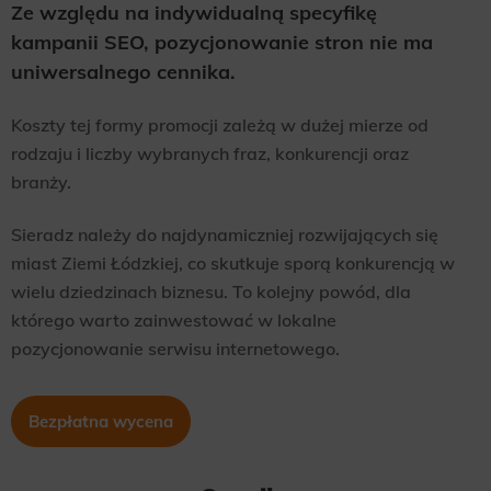
Ze względu na indywidualną specyfikę
Scope responsible for displaying personalized ads that may be of interest to the user based on browsing history and
kampanii SEO, pozycjonowanie stron nie ma
habits and demographic criteria. Also, third-party files that, in conjunction with files installed while browsing other
websites, profile the user, providing him or her with the marketing, advertising and retargeting content deemed most
appropriate.
uniwersalnego cennika.
Koszty tej formy promocji zależą w dużej mierze od
rodzaju i liczby wybranych fraz, konkurencji oraz
branży.
Sieradz należy do najdynamiczniej rozwijających się
miast Ziemi Łódzkiej, co skutkuje sporą konkurencją w
wielu dziedzinach biznesu. To kolejny powód, dla
którego warto zainwestować w lokalne
pozycjonowanie serwisu internetowego.
Bezpłatna wycena