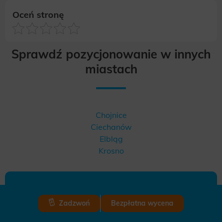
Oceń stronę
Sprawdź pozycjonowanie w innych
miastach
Chojnice
Ciechanów
Elbląg
Krosno
Jesteś zainteresowany
Zadzwoń
Bezpłatna wycena
współpracą z czołową agencją