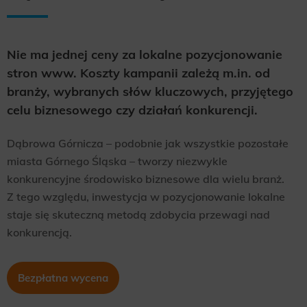
Scope responsible for displaying personalized ads that may be of interest to the user based on browsing history and
habits and demographic criteria. Also, third-party files that, in conjunction with files installed while browsing other
websites, profile the user, providing him or her with the marketing, advertising and retargeting content deemed most
appropriate.
Nie ma jednej ceny za lokalne pozycjonowanie
stron www. Koszty kampanii zależą m.in. od
branży, wybranych słów kluczowych, przyjętego
celu biznesowego czy działań konkurencji.
Dąbrowa Górnicza – podobnie jak wszystkie pozostałe
miasta Górnego Śląska – tworzy niezwykle
konkurencyjne środowisko biznesowe dla wielu branż.
Z tego względu, inwestycja w pozycjonowanie lokalne
staje się skuteczną metodą zdobycia przewagi nad
konkurencją.
Bezpłatna wycena