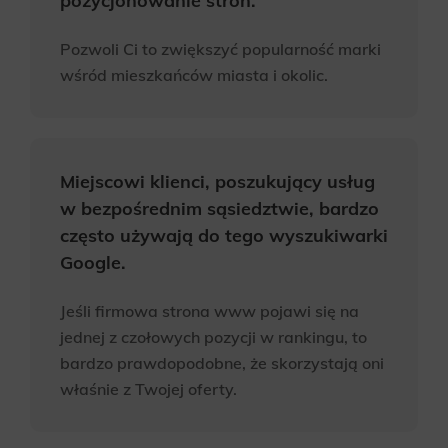
pozycjonowanie stron.
telefonu. Przyjmuję do wiadomości, że zgoda
udzielona WeNet Group S.A., WeNet sp. z o.o.,
Pozwoli Ci to zwiększyć popularność marki
WebWave sp. z o.o. w zakresie wyżej wymienionej
wśród mieszkańców miasta i okolic.
komunikacji marketingowej może być przeze mnie
wycofana w dowolnym czasie, poprzez kontakt z
Działem Obsługi Klienta tel. 22 457 30 95 lub email
kontakt@wenet.pl bez wpływu na zgodność z
prawem przetwarzania, którego dokonano na
Miejscowi klienci, poszukujący usług
podstawie zgody przed jej cofnięciem.
*
w bezpośrednim sąsiedztwie, bardzo
często używają do tego wyszukiwarki
Google.
Jeśli firmowa strona www pojawi się na
jednej z czołowych pozycji w rankingu, to
bardzo prawdopodobne, że skorzystają oni
właśnie z Twojej oferty.