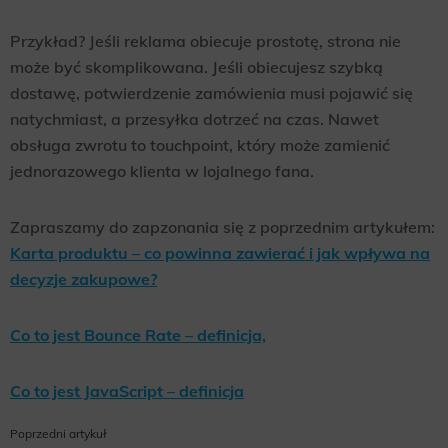
Przykład? Jeśli reklama obiecuje prostotę, strona nie
może być skomplikowana. Jeśli obiecujesz szybką
dostawę, potwierdzenie zamówienia musi pojawić się
natychmiast, a przesyłka dotrzeć na czas. Nawet
obsługa zwrotu to touchpoint, który może zamienić
jednorazowego klienta w lojalnego fana.
Zapraszamy do zapzonania się z poprzednim artykułem:
Karta produktu – co powinna zawierać i jak wpływa na
decyzje zakupowe?
Co to jest Bounce Rate – definicja,
Co to jest JavaScript – definicja
Poprzedni artykuł