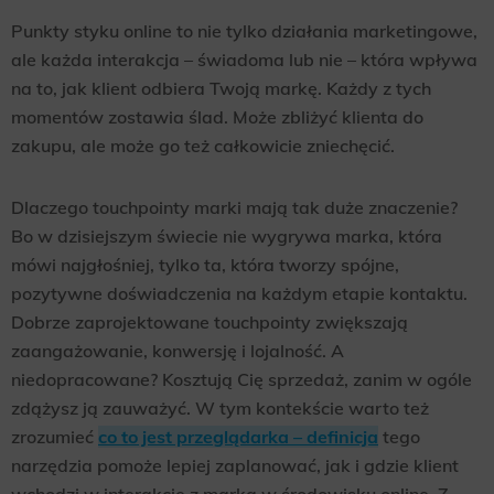
Punkty styku online to nie tylko działania marketingowe,
ale każda interakcja – świadoma lub nie – która wpływa
na to, jak klient odbiera Twoją markę. Każdy z tych
momentów zostawia ślad. Może zbliżyć klienta do
zakupu, ale może go też całkowicie zniechęcić.
Dlaczego touchpointy marki mają tak duże znaczenie?
Bo w dzisiejszym świecie nie wygrywa marka, która
mówi najgłośniej, tylko ta, która tworzy spójne,
pozytywne doświadczenia na każdym etapie kontaktu.
Dobrze zaprojektowane touchpointy zwiększają
zaangażowanie, konwersję i lojalność. A
niedopracowane? Kosztują Cię sprzedaż, zanim w ogóle
zdążysz ją zauważyć. W tym kontekście warto też
zrozumieć
co to jest przeglądarka – definicja
tego
narzędzia pomoże lepiej zaplanować, jak i gdzie klient
wchodzi w interakcję z marką w środowisku online. Z