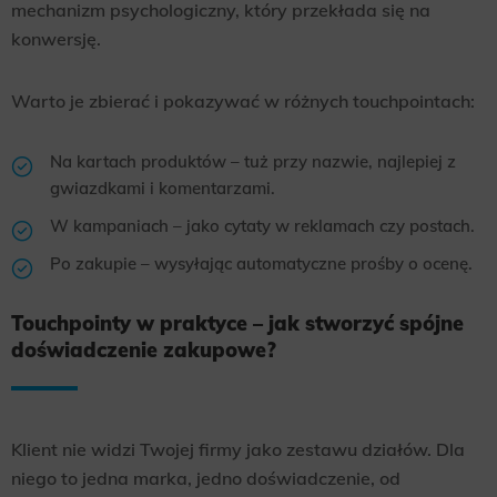
mechanizm psychologiczny, który przekłada się na
Scope responsible for displaying personalized ads that may be of interest to the user based on browsing history and
konwersję.
habits and demographic criteria. Also, third-party files that, in conjunction with files installed while browsing other
websites, profile the user, providing him or her with the marketing, advertising and retargeting content deemed most
appropriate.
Warto je zbierać i pokazywać w różnych touchpointach:
Na kartach produktów – tuż przy nazwie, najlepiej z
gwiazdkami i komentarzami.
W kampaniach – jako cytaty w reklamach czy postach.
Po zakupie – wysyłając automatyczne prośby o ocenę.
Touchpointy w praktyce – jak stworzyć spójne
doświadczenie zakupowe?
Klient nie widzi Twojej firmy jako zestawu działów. Dla
niego to jedna marka, jedno doświadczenie, od