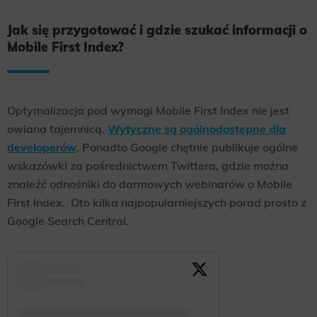
Scope responsible for displaying personalized ads that may be of interest to the user based on browsing history and
Jak się przygotować i gdzie szukać informacji o
habits and demographic criteria. Also, third-party files that, in conjunction with files installed while browsing other
websites, profile the user, providing him or her with the marketing, advertising and retargeting content deemed most
appropriate.
Mobile First Index?
Optymalizacja pod wymogi Mobile First Index nie jest
owiana tajemnicą.
Wytyczne są ogólnodostępne dla
developerów
. Ponadto Google chętnie publikuje ogólne
wskazówki za pośrednictwem Twittera, gdzie można
znaleźć odnośniki do darmowych webinarów o Mobile
First Index. Oto kilka najpopularniejszych porad prosto z
Google Search Central.