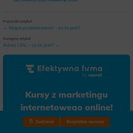
Poprzedni artykuł
← Mapa przekierowań – co to jest?
Następny artykuł
Adres URL – co to jest? →
Kursy z marketingu
internetowego online!
Zarejestruj się do bezpłatnej platformy.
Zadzwoń
Bezpłatna wycena