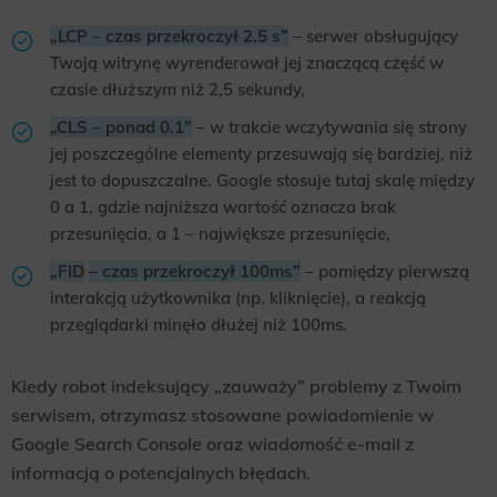
„LCP – czas przekroczył 2.5 s”
– serwer obsługujący
Twoją witrynę wyrenderował jej znaczącą część w
czasie dłuższym niż 2,5 sekundy,
„CLS – ponad 0.1”
– w trakcie wczytywania się strony
jej poszczególne elementy przesuwają się bardziej, niż
jest to dopuszczalne. Google stosuje tutaj skalę między
0 a 1, gdzie najniższa wartość oznacza brak
przesunięcia, a 1 – największe przesunięcie,
„FID
– czas przekroczył 100ms”
– pomiędzy pierwszą
interakcją użytkownika (np. kliknięcie), a reakcją
przeglądarki minęło dłużej niż 100ms.
Kiedy robot indeksujący „zauważy” problemy z Twoim
serwisem, otrzymasz stosowane powiadomienie w
Google Search Console oraz wiadomość e-mail z
informacją o potencjalnych błędach.