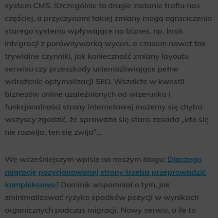
system CMS. Szczególnie to drugie zadanie trafia nas
częściej, a przyczynami takiej zmiany mogą ograniczenia
starego systemu wpływające na biznes, np. brak
integracji z porównywarką wycen, a czasem nawet tak
trywialne czynniki, jak konieczność zmiany layoutu
serwisu czy przeszkody uniemożliwiające pełne
wdrożenie optymalizacji SEO. Wszakże w kwestii
biznesów online uzależnionych od wizerunku i
funkcjonalności strony internetowej możemy się chyba
wszyscy zgodzić, że sprawdza się stara zasada „kto się
nie rozwija, ten się zwija”…
We wcześniejszym wpisie na naszym blogu:
Dlaczego
migrację pozycjonowanej strony trzeba przeprowadzić
kompleksowo?
Dominik wspomniał o tym, jak
zminimalizować ryzyko spadków pozycji w wynikach
organicznych podczas migracji. Nowy serwis, o ile to