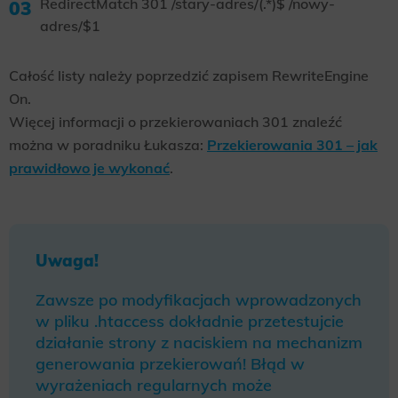
RedirectMatch 301 /stary-adres/(.*)$ /nowy-
adres/$1
Całość listy należy poprzedzić zapisem RewriteEngine
On.
Więcej informacji o przekierowaniach 301 znaleźć
można w poradniku Łukasza:
Przekierowania 301 – jak
prawidłowo je wykonać
.
Uwaga!
Zawsze po modyfikacjach wprowadzonych
w pliku .htaccess dokładnie przetestujcie
działanie strony z naciskiem na mechanizm
generowania przekierowań! Błąd w
wyrażeniach regularnych może