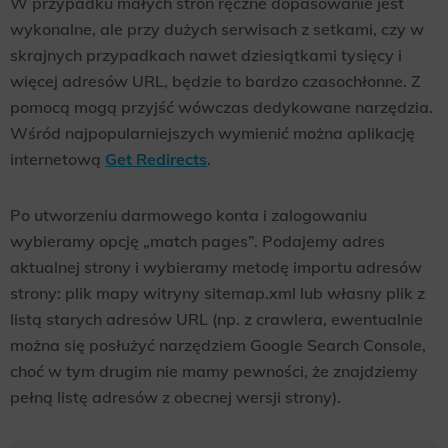
W przypadku małych stron ręczne dopasowanie jest
wykonalne, ale przy dużych serwisach z setkami, czy w
Scope responsible for displaying personalized ads that may be of interest to the user based on browsing history and
habits and demographic criteria. Also, third-party files that, in conjunction with files installed while browsing other
websites, profile the user, providing him or her with the marketing, advertising and retargeting content deemed most
skrajnych przypadkach nawet dziesiątkami tysięcy i
appropriate.
więcej adresów URL, będzie to bardzo czasochłonne. Z
pomocą mogą przyjść wówczas dedykowane narzędzia.
Wśród najpopularniejszych wymienić można aplikację
internetową
Get Redirects
.
Po utworzeniu darmowego konta i zalogowaniu
wybieramy opcję „match pages”. Podajemy adres
aktualnej strony i wybieramy metodę importu adresów
strony: plik mapy witryny sitemap.xml lub własny plik z
listą starych adresów URL (np. z crawlera, ewentualnie
można się posłużyć narzędziem Google Search Console,
choć w tym drugim nie mamy pewności, że znajdziemy
pełną listę adresów z obecnej wersji strony).