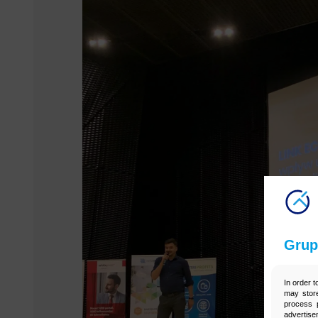
Grup
In order t
may store
process p
advertise