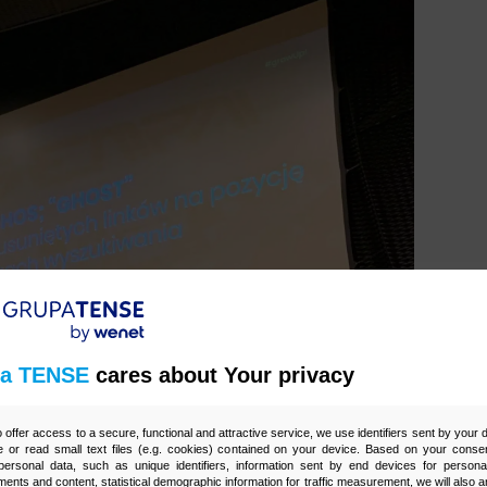
a TENSE
cares about Your privacy
o offer access to a secure, functional and attractive service, we use identifiers sent by your
 or read small text files (e.g. cookies) contained on your device. Based on your consen
ersonal data, such as unique identifiers, information sent by end devices for personal
ments and content, statistical demographic information for traffic measurement, we will also a