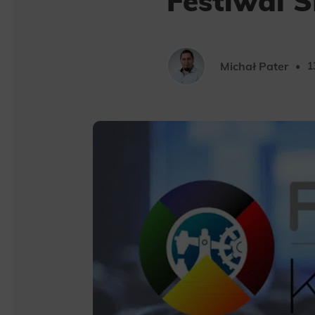
Festiwal S
Michał Pater
1