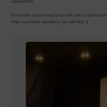
opowiadał.
Analyt
Scripts and
create agg
Na koniec prezentacji poprosił nas o zgłoszeni
effectivene
tego wyniknie, dowiemy się wkrótce :)
Marke
Scope respo
demographic 
providing h