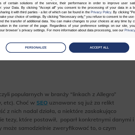
s of certain solutions of the service, their performance in order to improve user sati
er: your Data. By clicking "Accept all" you consent to the processing of your data in a 
sharing it with third parties - a list of which can be found in the
Privacy Policy
. By clicking "P
ake your choice of settings. By clicking "Necessary only," you refuse to consent to the use o
and the transfer of additional data. You can make changes to your choices at any time by cl
utton in the corner of the page. Regardless of your preference settings on our site, yo
ur browser`s privacy settings. For more information about data processing, see our
Privacy
 praktyce, co konkretnie
age
preferences
PERSONALIZE
ACCEPT ALL
 the consents of your choice
sary
cripts and data stored on the end device contribute to the security and usability of the website by ena
asic functions such as site navigation and access to specific areas of the website. The website cannot
ithout this group.
zyli popularnych w branży “linkach z Allegro”
w, etc). Choć w
SEO
uznawane są już za relikt
onality
ść z nich nadal działa, a niektóre zaskakująco
ta used to personalize your use of our website and to remember choices you make while using our w
 may use functional cookies to remember your language preferences or to remember your login informatio
ie tezy, które postawił, poparł konkretnymi danymi i
ou to use the site.
y może samodzielnie zweryfikować to, o czym