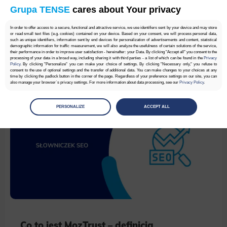
Grupa TENSE
cares about Your privacy
Co to jest Monitoring pozycji – definicja
In order to offer access to a secure, functional and attractive service, we use identifiers sent by your device and may store
or read small text files (e.g. cookies) contained on your device. Based on your consent, we will process personal data,
such as unique identifiers, information sent by end devices for personalization of advertisements and content, statistical
demographic information for traffic measurement, we will also analyze the usefulness of certain solutions of the service,
Grupa TENSE
their performance in order to improve user satisfaction - hereinafter: your Data. By clicking "Accept all" you consent to the
processing of your data in a broad way, including sharing it with third parties - a list of which can be found in the
Privacy
Policy
. By clicking "Personalize" you can make your choice of settings. By clicking "Necessary only," you refuse to
consent to the use of optional settings and the transfer of additional data. You can make changes to your choices at any
time by clicking the padlock button in the corner of the page. Regardless of your preference settings on our site, you can
also manage your browser`s privacy settings. For more information about data processing, see our
Privacy Policy
.
Manage
preferences
PERSONALIZE
ACCEPT ALL
Select the consents of your choice
Necessary
Necessary scripts and data stored on the end device contribute to the security and usability of the website by enabling
secure access to basic functions such as site navigation and access to specific areas of the website. The website
cannot be properly displayed without this group.
Functionality
This is data used to personalize your use of our website and to remember choices you make while using our website. For
example, we may use functional cookies to remember your language preferences or to remember your login information,
making it easier for you to use the site.
Co to jest MozTrust – definicja