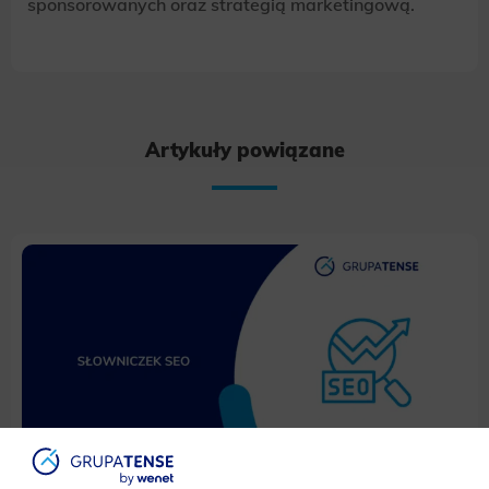
sponsorowanych oraz strategią marketingową.
Artykuły powiązane