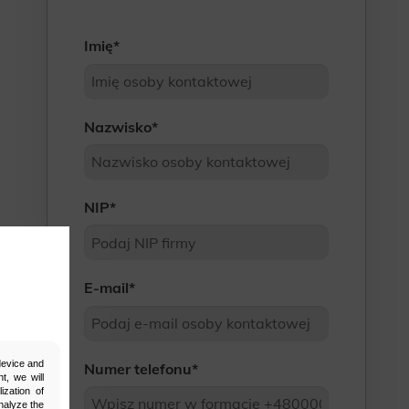
Imię
*
Nazwisko
*
NIP
*
E-mail
*
 device and
Numer telefonu
*
t, we will
ization of
nalyze the