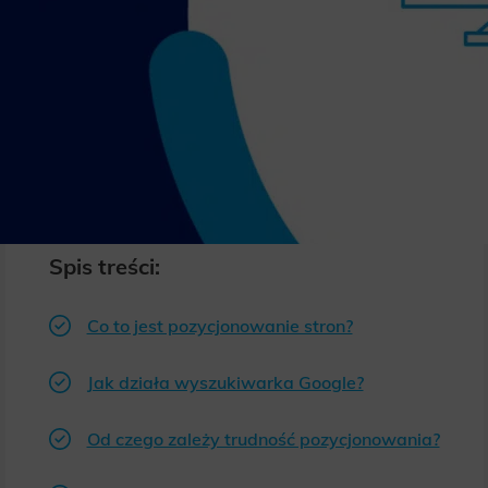
Spis treści:
Co to jest pozycjonowanie stron?
Jak działa wyszukiwarka Google?
Od czego zależy trudność pozycjonowania?