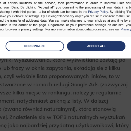
s of certain solutions of the service, their performance in order to improve user sati
er: your Data. By clicking "Accept all" you consent to the processing of your data in a 
a na całym świecie, Google została zaprojektowana
sharing it with third parties - a list of which can be found in the
Privacy Policy
. By clicking "P
ake your choice of settings. By clicking "Necessary only," you refuse to consent to the use o
kiwaniom nawet najbardziej wymagających
and the transfer of additional data. You can make changes to your choices at any time by cl
utton in the corner of the page. Regardless of your preference settings on our site, yo
ytmy sprawiają, że proponowane treści są coraz
ur browser`s privacy settings. For more information about data processing, see our
Privacy
ęki czemu korzystanie z sieci staje się jeszcze
age
preferences
PERSONALIZE
ACCEPT ALL
 the consents of your choice
 wyniki wyszukiwania, które wyświetlane zostają po
ub frazy w oknie zapytania, składają się z kilku
sary
 czyli właśnie lista proponowanych linków, to w
cripts and data stored on the end device contribute to the security and usability of the website by ena
asic functions such as site navigation and access to specific areas of the website. The website cannot
 te stworzone w ramach usługi Google Ads (zazwyczaj
ithout this group.
rwsze kilka miejsc w rankingu, należy je regularnie
ent, natychmiast znikną z listy. W dalszej
onality
ne (zwane również naturalnymi), które stanowią
ta used to personalize your use of our website and to remember choices you make while using our w
 may use functional cookies to remember your language preferences or to remember your login informatio
owej. Znalezienie się w TOP3 naturalnych wyszukań
ou to use the site.
nę jako najbardziej przydatną użytkownikowi, który