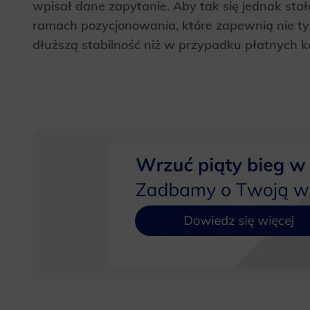
wpisał dane zapytanie. Aby tak się jednak stał
Analyt
ramach pozycjonowania, które zapewnią nie ty
Scripts and
create agg
dłuższą stabilność niż w przypadku płatnych k
effectivene
Marke
Scope respo
demographic 
providing h