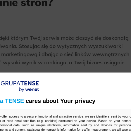
nie stron?
zięki którym Twój serwis może cieszyć się doskonałą
wania. Stosując się do wytycznych wyszukiwarki
t marketingową i dbając o sieć linków wewnętrznych
 wysoki wynik w rankingu, a Twój biznes osiągnie
a TENSE
cares about Your privacy
rka Google?
o offer access to a secure, functional and attractive service, we use identifiers sent by your
 or read small text files (e.g. cookies) contained on your device. Based on your consen
ersonal data, such as unique identifiers, information sent by end devices for personal
ments and content, statistical demographic information for traffic measurement, we will also a