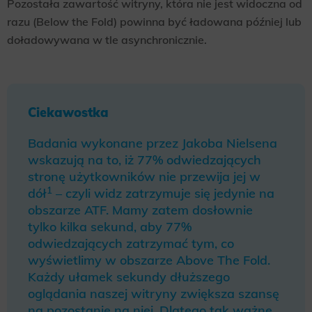
Pozostała zawartość witryny, która nie jest widoczna od
razu (Below the Fold) powinna być ładowana później lub
doładowywana w tle asynchronicznie.
Ciekawostka
Badania wykonane przez Jakoba Nielsena
wskazują na to, iż 77% odwiedzających
stronę użytkowników nie przewija jej w
1
dół
– czyli widz zatrzymuje się jedynie na
obszarze ATF. Mamy zatem dosłownie
tylko kilka sekund, aby 77%
odwiedzających zatrzymać tym, co
wyświetlimy w obszarze Above The Fold.
Każdy ułamek sekundy dłuższego
oglądania naszej witryny zwiększa szansę
na pozostanie na niej. Dlatego tak ważne