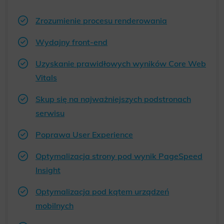
Zrozumienie procesu renderowania
Wydajny front-end
Uzyskanie prawidłowych wyników Core Web
Vitals
Skup się na najważniejszych podstronach
serwisu
Poprawa User Experience
Optymalizacja strony pod wynik PageSpeed
Insight
Optymalizacja pod kątem urządzeń
mobilnych