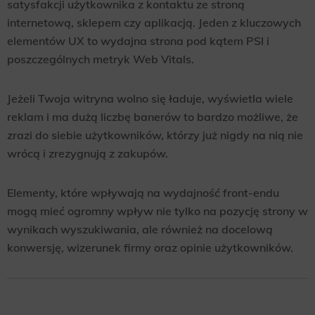
satysfakcji użytkownika z kontaktu ze stroną
Scope responsible for displaying personalized ads that may be of interest to the user based on browsing history and
internetową, sklepem czy aplikacją. Jeden z kluczowych
habits and demographic criteria. Also, third-party files that, in conjunction with files installed while browsing other
websites, profile the user, providing him or her with the marketing, advertising and retargeting content deemed most
elementów UX to wydajna strona pod kątem PSI i
appropriate.
poszczególnych metryk Web Vitals.
Jeżeli Twoja witryna wolno się ładuje, wyświetla wiele
reklam i ma dużą liczbę banerów to bardzo możliwe, że
zrazi do siebie użytkowników, którzy już nigdy na nią nie
wrócą i zrezygnują z zakupów.
Elementy, które wpływają na wydajność front-endu
mogą mieć ogromny wpływ nie tylko na pozycję strony w
wynikach wyszukiwania, ale również na docelową
konwersję, wizerunek firmy oraz opinie użytkowników.