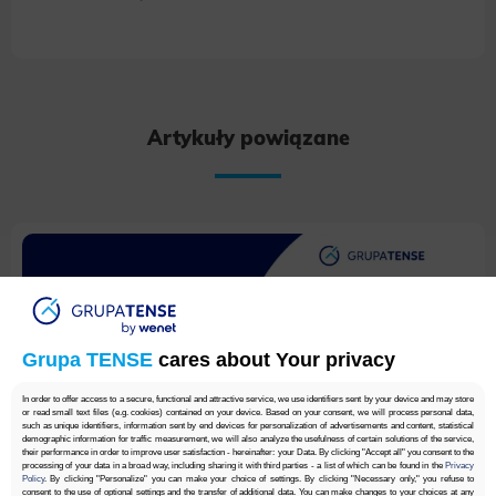
Artykuły powiązane
Grupa TENSE
cares about Your privacy
In order to offer access to a secure, functional and attractive service, we use identifiers sent by your device and may store
or read small text files (e.g. cookies) contained on your device. Based on your consent, we will process personal data,
such as unique identifiers, information sent by end devices for personalization of advertisements and content, statistical
demographic information for traffic measurement, we will also analyze the usefulness of certain solutions of the service,
their performance in order to improve user satisfaction - hereinafter: your Data. By clicking "Accept all" you consent to the
processing of your data in a broad way, including sharing it with third parties - a list of which can be found in the
Privacy
Policy
. By clicking "Personalize" you can make your choice of settings. By clicking "Necessary only," you refuse to
consent to the use of optional settings and the transfer of additional data. You can make changes to your choices at any