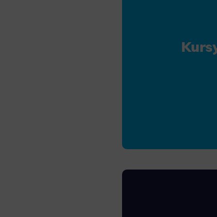
Analyt
Scripts and
create agg
effectivene
Kurs
Marke
Scope respo
demographic 
providing h