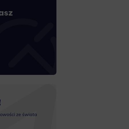
asz
!
nowości ze świata