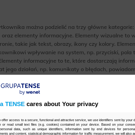
ytkownika można podzielić na trzy główne kategorie:
 oraz elementy informacyjne. Elementy wizualne to w
onie, takie jak tekst, obrazy, ikony czy kolory. Eleme
kownikowi wpływanie na system, np. przyciski, pola t
Elementy informacyjne to te, które dostarczają inform
t jego działań, np. komunikaty o błędach, powiadom
interfejsu użytkownika w
a TENSE
cares about Your privacy
waniu
o offer access to a secure, functional and attractive service, we use identifiers sent by your
 or read small text files (e.g. cookies) contained on your device. Based on your consen
ersonal data, such as unique identifiers, information sent by end devices for personal
ments and content, statistical demographic information for traffic measurement, we will also a