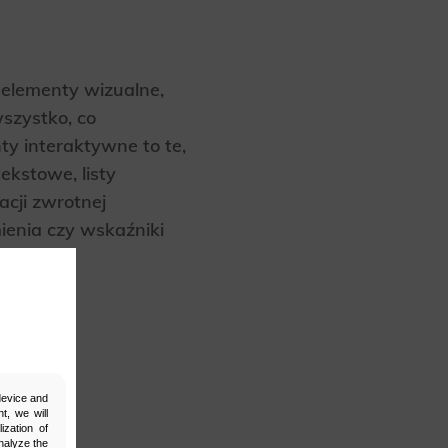
 elementy wizualne,
szystko, co
nty interaktywne to te,
ekstowe, listy
acji zwrotnej
ienia czy wskaźniki
 device and
t, we will
ization of
nalyze the