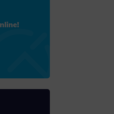
site, and to
measure the
line!
d habits and
le the user,