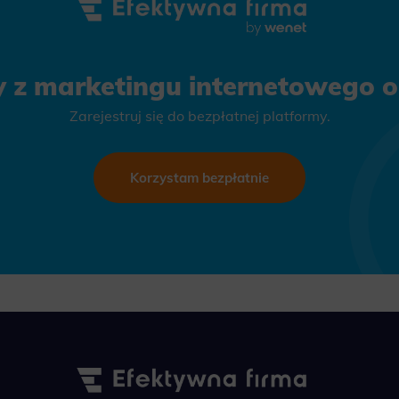
ics
 data used to collect information to analyze site traffic and how users use the site, how they came to the 
regate demographic statistics about users. Analytical cookies and similar technologies allow us to 
ss of actions taken and content presented.
y z marketingu internetowego on
ting
Zarejestruj się do bezpłatnej platformy.
nsible for displaying personalized ads that may be of interest to the user based on browsing history an
criteria. Also, third-party files that, in conjunction with files installed while browsing other websites, profi
im or her with the marketing, advertising and retargeting content deemed most appropriate.
Korzystam bezpłatnie