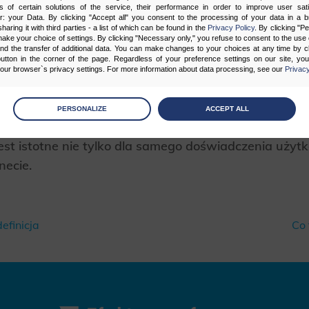
s of certain solutions of the service, their performance in order to improve user sati
er: your Data. By clicking "Accept all" you consent to the processing of your data in a 
interfejsu użytkownika ma kluczowe znaczenie dla s
sharing it with third parties - a list of which can be found in the
Privacy Policy
. By clicking "P
ake your choice of settings. By clicking "Necessary only," you refuse to consent to the use o
internetowej. Dobra nawigacja, czytelne i atrakcyjn
and the transfer of additional data. You can make changes to your choices at any time by cl
utton in the corner of the page. Regardless of your preference settings on our site, yo
ty interaktywne wpływają na zadowolenie użytkownik
ur browser`s privacy settings. For more information about data processing, see our
Privacy
iedzin, dłuższego czasu spędzonego na stronie oraz ni
age
preferences
są brane pod uwagę przez wyszukiwarki, takie jak G
PERSONALIZE
ACCEPT ALL
 the consents of your choice
pozycjonowania w wynikach wyszukiwania. Dlatego in
jest istotne nie tylko dla samego doświadczenia użytk
sary
necie.
cripts and data stored on the end device contribute to the security and usability of the website by ena
asic functions such as site navigation and access to specific areas of the website. The website cannot
ithout this group.
definicja
Co 
onality
ta used to personalize your use of our website and to remember choices you make while using our w
 may use functional cookies to remember your language preferences or to remember your login informatio
ou to use the site.