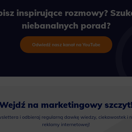
bisz inspirujące rozmowy? Szuk
niebanalnych porad?
Odwiedź nasz kanał na YouTube
Wejdź na marketingowy szczyt
wslettera i odbieraj regularną dawkę wiedzy, ciekawostek i 
reklamy internetowej!