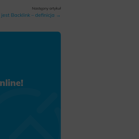
Następny artykuł
site, and to
 jest Backlink – definicja →
measure the
d habits and
le the user,
line!