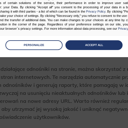
s of certain solutions of the service, their performance in order to improve user sati
, niedziałające odnośniki wpływają negatywnie na 
er: your Data. By clicking "Accept all" you consent to the processing of your data in a 
sharing it with third parties - a list of which can be found in the
Privacy Policy
. By clicking "P
ogą odbierać stronę jako niewiarygodną lub nieprof
ake your choice of settings. By clicking "Necessary only," you refuse to consent to the use o
and the transfer of additional data. You can make changes to your choices at any time by cl
utton in the corner of the page. Regardless of your preference settings on our site, yo
ur browser`s privacy settings. For more information about data processing, see our
Privacy
cja i naprawa broken link
age
preferences
PERSONALIZE
ACCEPT ALL
 the consents of your choice
sary
działające odnośniki na stronie, można skorzystać z 
y stron internetowych. Te narzędzia automatycznie p
cripts and data stored on the end device contribute to the security and usability of the website by ena
asic functions such as site navigation and access to specific areas of the website. The website cannot
ithout this group.
 odnośników i generują raporty, które pomagają w 
zwyczaj na usunięciu nieaktualnych odnośników lub ic
onality
ierowań na nowe adresy URL. Warto również regula
, aby utrzymać jej wysoką jakość i uniknąć negaty
ta used to personalize your use of our website and to remember choices you make while using our w
 may use functional cookies to remember your language preferences or to remember your login informatio
ou to use the site.
doświadczenie użytkowników.