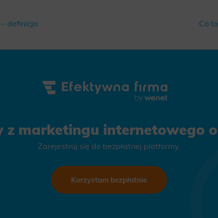
ics
 data used to collect information to analyze site traffic and how users use the site, how they came to the 
– definicja
Co to
regate demographic statistics about users. Analytical cookies and similar technologies allow us to 
ss of actions taken and content presented.
ting
nsible for displaying personalized ads that may be of interest to the user based on browsing history an
criteria. Also, third-party files that, in conjunction with files installed while browsing other websites, profi
im or her with the marketing, advertising and retargeting content deemed most appropriate.
y z marketingu internetowego on
Zarejestruj się do bezpłatnej platformy.
Korzystam bezpłatnie