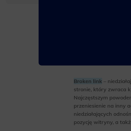
Broken link
– niedziała
stronie, który zwraca 
Najczęstszym powodem 
przeniesienie na inny 
niedziałających odnoś
pozycję witryny, a ta