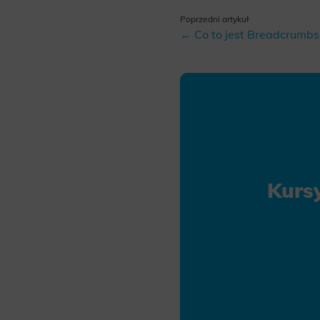
Analyt
Poprzedni artykuł
Scripts and
← Co to jest Breadcrumbs 
create agg
effectivene
Marke
Scope respo
demographic 
providing h
Kurs