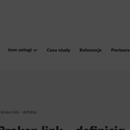
Inne usługi
Case study
Referencje
Partner
 Broken link – definicja