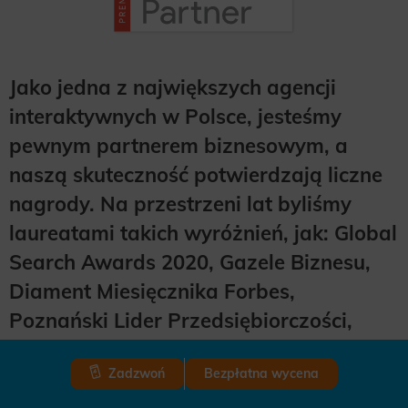
Jako jedna z największych agencji
interaktywnych w Polsce, jesteśmy
pewnym partnerem biznesowym, a
naszą skuteczność potwierdzają liczne
nagrody. Na przestrzeni lat byliśmy
laureatami takich wyróżnień, jak: Global
Search Awards 2020, Gazele Biznesu,
Diament Miesięcznika Forbes,
Poznański Lider Przedsiębiorczości,
Firma Rodzinna Roku 2018. Naszą
Zadzwoń
Bezpłatna wycena
najlepszą reklamą są jednak