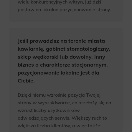
wielu konkurencyjnych witryn, już dziś
komunikacji marketingowej może być przeze mnie
postaw na lokalne pozycjonowanie strony.
wycofana w dowolnym czasie, poprzez kontakt z
Działem Obsługi Klienta tel. 22 457 30 95 lub email
kontakt@wenet.pl bez wpływu na zgodność z
prawem przetwarzania, którego dokonano na
podstawie zgody przed jej cofnięciem.
*
Jeśli prowadzisz na terenie miasta
kawiarnię, gabinet stomatologiczny,
sklep wędkarski lub dowolny, inny
biznes o charakterze stacjonarnym,
pozycjonowanie lokalne jest dla
Ciebie.
Dzięki niemu wzrośnie pozycja Twojej
strony w wyszukiwarce, co przełoży się na
wzrost liczby użytkowników
odwiedzających serwis. Większy ruch to
większa liczba klientów, a więc także