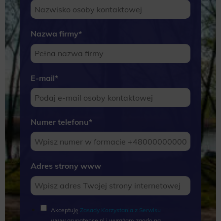
Nazwa firmy
*
E-mail
*
Numer telefonu
*
Adres strony www
Akceptuję
Zasady Korzystania z Serwisu
www.grupatense.pl i wyrażam zgodę na