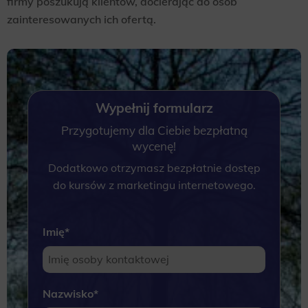
firmy poszukują klientów, docierając do osób
zainteresowanych ich ofertą.
Wypełnij formularz
Przygotujemy dla Ciebie bezpłatną
wycenę!
Dodatkowo otrzymasz bezpłatnie dostęp
do kursów z marketingu internetowego.
Imię
*
Nazwisko
*