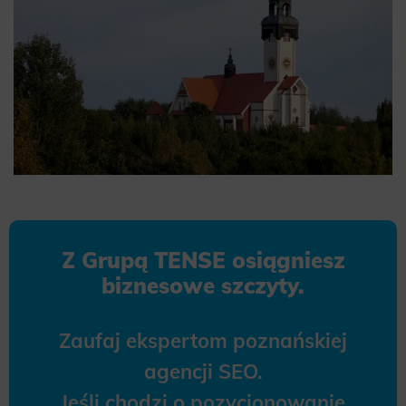
Z Grupą TENSE osiągniesz
biznesowe szczyty.
Zaufaj ekspertom poznańskiej
agencji SEO.
Jeśli chodzi o pozycjonowanie