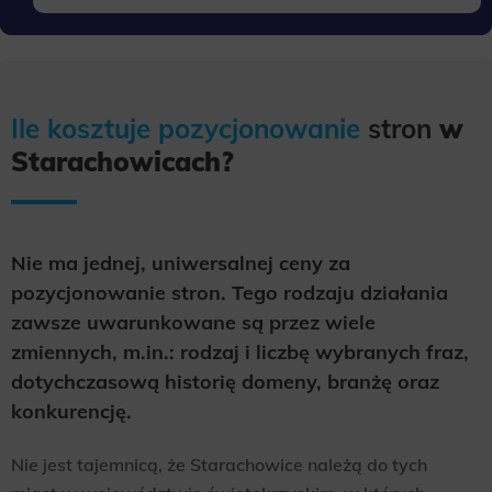
Scope responsible for displaying personalized ads that may be of interest to the user based on browsing history and
habits and demographic criteria. Also, third-party files that, in conjunction with files installed while browsing other
websites, profile the user, providing him or her with the marketing, advertising and retargeting content deemed most
appropriate.
Ile kosztuje pozycjonowanie
stron
w
Starachowicach?
Nie ma jednej, uniwersalnej ceny za
pozycjonowanie stron. Tego rodzaju działania
zawsze uwarunkowane są przez wiele
zmiennych, m.in.: rodzaj i liczbę wybranych fraz,
dotychczasową historię domeny, branżę oraz
konkurencję.
Nie jest tajemnicą, że Starachowice należą do tych