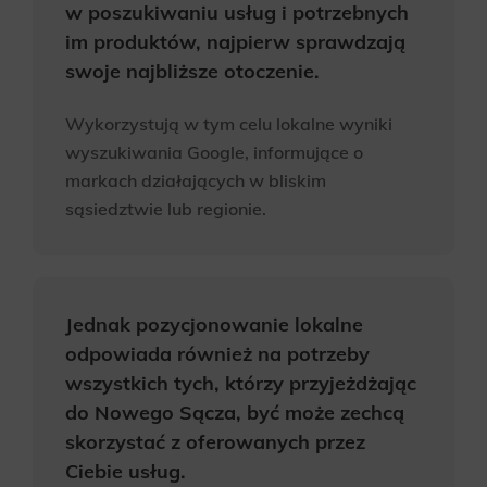
WeNet sp. z o.o., WebWave sp. z o.o. informacji
w poszukiwaniu usług i potrzebnych
handlowych za pomocą środków komunikacji
im produktów, najpierw sprawdzają
elektronicznej, także przy użyciu automatycznych
swoje najbliższe otoczenie.
systemów wywołujących na podane w niniejszym
formularzu: adres poczty elektronicznej lub numer
telefonu. Przyjmuję do wiadomości, że zgoda
Wykorzystują w tym celu lokalne wyniki
udzielona WeNet Group S.A., WeNet sp. z o.o.,
wyszukiwania Google, informujące o
WebWave sp. z o.o. w zakresie wyżej wymienionej
markach działających w bliskim
komunikacji marketingowej może być przeze mnie
sąsiedztwie lub regionie.
wycofana w dowolnym czasie, poprzez kontakt z
Działem Obsługi Klienta tel. 22 457 30 95 lub email
kontakt@wenet.pl bez wpływu na zgodność z
prawem przetwarzania, którego dokonano na
podstawie zgody przed jej cofnięciem.
*
Jednak pozycjonowanie lokalne
odpowiada również na potrzeby
wszystkich tych, którzy przyjeżdżając
do Nowego Sącza, być może zechcą
skorzystać z oferowanych przez
Ciebie usług.