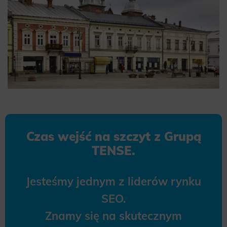
Czas wejść na szczyt z Grupą
TENSE.
Jesteśmy jednym z liderów rynku
SEO.
Znamy się na skutecznym