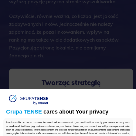
wyższą pozycję przyzna stronie wyszukiwarka.
Oczywiście, równie ważna, co liczba, jest jakość
zdobywanych linków. Jednocześnie nie należy
zapominać, że poza linkowaniem, wpływ na
ranking ma także wiele dodatkowych aspektów.
Pozycjonując stronę lokalnie, nie pomijamy
żadnego z nich.
Tworząc strategię
pozycjonowania lokalnego,
bierzemy pod uwagę:
Grupa TENSE
cares about Your privacy
In order to offer access to a secure, functional and attractive service, we use identifiers sent by your device and may store
or read small text files (e.g. cookies) contained on your device. Based on your consent, we will process personal data,
such as unique identifiers, information sent by end devices for personalization of advertisements and content, statistical
grupę docelową,
demographic information for traffic measurement, we will also analyze the usefulness of certain solutions of the service,