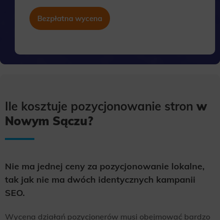
Scope responsible for displaying personalized ads that may be of interest to the user based on browsing history and
Bezpłatna wycena
habits and demographic criteria. Also, third-party files that, in conjunction with files installed while browsing other
websites, profile the user, providing him or her with the marketing, advertising and retargeting content deemed most
appropriate.
Ile kosztuje pozycjonowanie stron
w
Nowym Sączu?
Nie ma jednej ceny za pozycjonowanie lokalne,
tak jak nie ma dwóch identycznych kampanii
SEO.
Wycena działań pozycjonerów musi obejmować bardzo