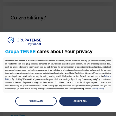
Co zrobiliśmy?
Analiza
Grupa TENSE
cares about Your privacy
Dobranie słów kluczowych
In order to offer access to a secure, functional and attractive service, we use identifiers sent by your device and may store
or read small text files (e.g. cookies) contained on your device. Based on your consent, we will process personal data,
such as unique identifiers, information sent by end devices for personalization of advertisements and content, statistical
demographic information for traffic measurement, we will also analyze the usefulness of certain solutions of the service,
their performance in order to improve user satisfaction - hereinafter: your Data. By clicking "Accept all" you consent to the
Optymalizacja
processing of your data in a broad way, including sharing it with third parties - a list of which can be found in the
Privacy
Policy
. By clicking "Personalize" you can make your choice of settings. By clicking "Necessary only," you refuse to
consent to the use of optional settings and the transfer of additional data. You can make changes to your choices at any
time by clicking the padlock button in the corner of the page. Regardless of your preference settings on our site, you can
also manage your browser`s privacy settings. For more information about data processing, see our
Privacy Policy
.
Linkowanie
Manage
preferences
PERSONALIZE
ACCEPT ALL
Select the consents of your choice
Analiza
Necessary