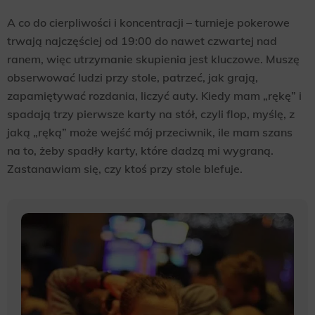
A co do cierpliwości i koncentracji – turnieje pokerowe
trwają najczęściej od 19:00 do nawet czwartej nad
ranem, więc utrzymanie skupienia jest kluczowe. Muszę
obserwować ludzi przy stole, patrzeć, jak grają,
zapamiętywać rozdania, liczyć auty. Kiedy mam „rękę” i
spadają trzy pierwsze karty na stół, czyli flop, myślę, z
jaką „ręką” może wejść mój przeciwnik, ile mam szans
na to, żeby spadły karty, które dadzą mi wygraną.
Zastanawiam się, czy ktoś przy stole blefuje.