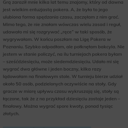
Grą zaraził mnie kilka lat temu znajomy, który od dawna
jest wielkim entuzjastą pokera. A, że była to jego
ulubiona forma spędzania czasu, zaczęłam z nim grać.
Mimo tego, że nie znałam wówczas wielu zasad i reguł,
udawało mi się rozgrywać „ręce” w taki sposób, że
wygrywałam. W końcu poszłam na Ligę Pokera w
Poznaniu. Szybko odpadłam, ale połknęłam bakcyla. Nie
jestem w stanie policzyć, na ilu turniejach pokera byłam
– sześćdziesięciu, może siedemdziesięciu. Udało mi się
wygrać dwa główne i jeden boczny, kilka razy
lądowałam na finałowym stole. W turnieju bierze udział
około 50 osób, podzielonych oczywiście na stoły. Gdy
gracze w miarę upływu czasu wykruszają się, stoły są
łączone, tak że z na przykład dziesięciu zostaje jeden –
finałowy. Można wygrać spore kwoty, ponad tysiąc
złotych.