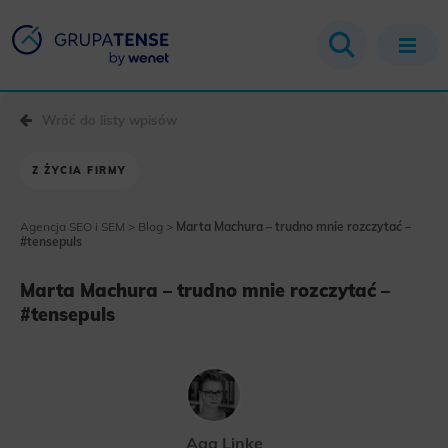
Wróć do listy wpisów
Z ŻYCIA FIRMY
Agencja SEO i SEM
>
Blog
>
Marta Machura – trudno mnie rozczytać –
#tensepuls
Marta Machura – trudno mnie rozczytać –
#tensepuls
Aga Linke