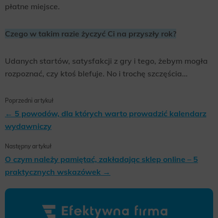
płatne miejsce.
Czego w takim razie życzyć Ci na przyszły rok?
Udanych startów, satysfakcji z gry i tego, żebym mogła
rozpoznać, czy ktoś blefuje. No i trochę szczęścia…
Poprzedni artykuł
← 5 powodów, dla których warto prowadzić kalendarz
wydawniczy
Następny artykuł
O czym należy pamiętać, zakładając sklep online – 5
praktycznych wskazówek →