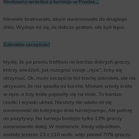
Niedawno wróciłaś z turnieju w Pradze…
Niewiele brakowało, abym awansowała do drugiego
dnia. Wydaje mi się, że dobrze grałam, ale byli lepsi.
Zabrakło szczęścia?
Myślę, że po prostu trafiłam na bardzo dobrych graczy,
którzy wiedzieli, jak rozegrać swoje „ręce”, żeby się
utrzymać. Ok, może szczęścia też trochę zabrakło, ale nie
ukrywam, że raz spadła mi kareta. Miałam wtedy króla
w ręce, a trzy króle pojawiły się na stole. To bardzo
rzadki i wysoki układ. Niestety nie udało mi się
awansować do kolejnego dnia turniejowego. Ale patrzę
na pozytywy. Na turnieju bodajże tylko 13% graczy
awansowało dalej. W momencie, kiedy odpadłam,
zostały jeszcze 23 z 110 osób, więc ponad 70% graczy