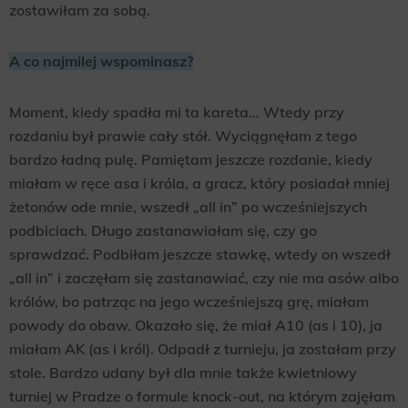
zostawiłam za sobą.
A co najmilej wspominasz?
Moment, kiedy spadła mi ta kareta… Wtedy przy
rozdaniu był prawie cały stół. Wyciągnęłam z tego
bardzo ładną pulę. Pamiętam jeszcze rozdanie, kiedy
miałam w ręce asa i króla, a gracz, który posiadał mniej
żetonów ode mnie, wszedł „all in” po wcześniejszych
podbiciach. Długo zastanawiałam się, czy go
sprawdzać. Podbiłam jeszcze stawkę, wtedy on wszedł
„all in” i zaczęłam się zastanawiać, czy nie ma asów albo
królów, bo patrząc na jego wcześniejszą grę, miałam
powody do obaw. Okazało się, że miał A10 (as i 10), ja
miałam AK (as i król). Odpadł z turnieju, ja zostałam przy
stole. Bardzo udany był dla mnie także kwietniowy
turniej w Pradze o formule knock-out, na którym zajęłam