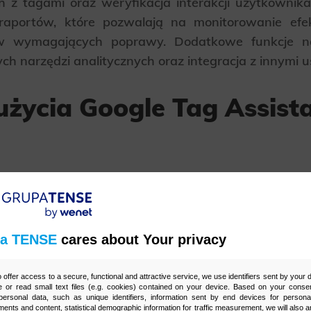
z tagami oraz weryfikacja interakcji użytkownika z
raportów, które pozwalają na monitorowanie ef
rów wymagających poprawy. Dodatkowe funkcje na
ch narzędzi analitycznych oraz integracja z innymi 
 użycia Google Tag Assist
 z łatwości weryfikacji poprawności zaimplementowa
dów i ich naprawę. Warto znać także korzyści z mon
, co pozwala na lepsze zrozumienie zachowań odwie
a TENSE
cares about Your privacy
od kątem konwersji. Poza tym dobrze wiedzieć o moż
ają analizę danych oraz podejmowanie decyzji opart
o offer access to a secure, functional and attractive service, we use identifiers sent by your
 or read small text files (e.g. cookies) contained on your device. Based on your consen
ersonal data, such as unique identifiers, information sent by end devices for personal
ments and content, statistical demographic information for traffic measurement, we will also a