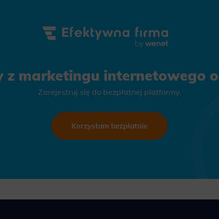
ics
 data used to collect information to analyze site traffic and how users use the site, how they came to the 
regate demographic statistics about users. Analytical cookies and similar technologies allow us to 
ss of actions taken and content presented.
ting
y z marketingu internetowego on
nsible for displaying personalized ads that may be of interest to the user based on browsing history an
criteria. Also, third-party files that, in conjunction with files installed while browsing other websites, profi
im or her with the marketing, advertising and retargeting content deemed most appropriate.
Zarejestruj się do bezpłatnej platformy.
Korzystam bezpłatnie