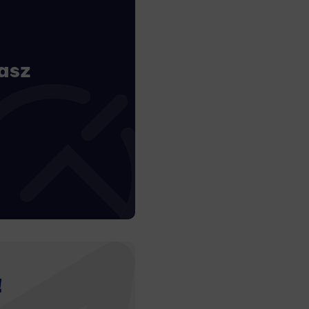
asz
!