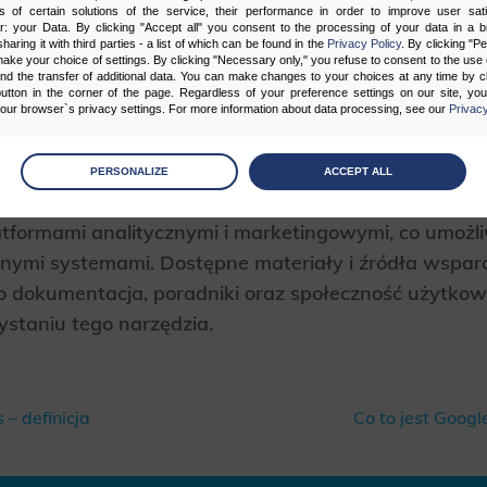
 zgodność z innymi narzę
s of certain solutions of the service, their performance in order to improve user sati
er: your Data. By clicking "Accept all" you consent to the processing of your data in a 
sharing it with third parties - a list of which can be found in the
Privacy Policy
. By clicking "P
ake your choice of settings. By clicking "Necessary only," you refuse to consent to the use o
and the transfer of additional data. You can make changes to your choices at any time by cl
utton in the corner of the page. Regardless of your preference settings on our site, yo
ur browser`s privacy settings. For more information about data processing, see our
Privacy
est zgodne innymi narzędziami analitycznymi i mark
age
preferences
usługami Google, takimi jak Google Analytics czy Go
PERSONALIZE
ACCEPT ALL
 the consents of your choice
ektywne zarządzanie tagami. Możliwe jest także połąc
tformami analitycznymi i marketingowymi, co umożliw
sary
nymi systemami. Dostępne materiały i źródła wspar
to dokumentacja, poradniki oraz społeczność użytko
cripts and data stored on the end device contribute to the security and usability of the website by ena
asic functions such as site navigation and access to specific areas of the website. The website cannot
ithout this group.
taniu tego narzędzia.
onality
ta used to personalize your use of our website and to remember choices you make while using our w
 – definicja
Co to jest Googl
 may use functional cookies to remember your language preferences or to remember your login informatio
ou to use the site.