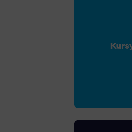
Analyt
Scripts and
create agg
effectivene
Marke
Kurs
Scope respo
demographic 
providing h