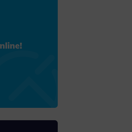
site, and to
measure the
line!
d habits and
le the user,