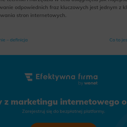
owanie odpowiednich fraz kluczowych jest jednym z
wania stron internetowych.
e – definicja
Co to je
y z marketingu internetowego on
Zarejestruj się do bezpłatnej platformy.