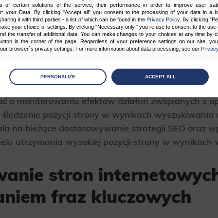
s of certain solutions of the service, their performance in order to improve user sati
er: your Data. By clicking "Accept all" you consent to the processing of your data in a 
raz kluczowych, takie jak Google Ads Keyword Plann
sharing it with third parties - a list of which can be found in the
Privacy Policy
. By clicking "P
ake your choice of settings. By clicking "Necessary only," you refuse to consent to the use o
a zebranie danych na temat popularności poszczegól
and the transfer of additional data. You can make changes to your choices at any time by cl
utton in the corner of the page. Regardless of your preference settings on our site, yo
potencjalnych kombinacji słów kluczowych. Na podst
ur browser`s privacy settings. For more information about data processing, see our
Privacy
egię content marketingową oraz SEO, która pozwoli 
yszukiwarkach.
age
preferences
PERSONALIZE
ACCEPT ALL
 the consents of your choice
ć o monitorowaniu efektów działań związanych z op
śledzenie pozycji strony w wynikach wyszukiwania o
sary
ala na bieżące dostosowywanie strategii SEO oraz 
cripts and data stored on the end device contribute to the security and usability of the website by ena
asic functions such as site navigation and access to specific areas of the website. The website cannot
elu utrzymania wysokiej pozycji strony w wynikach
ithout this group.
anie stron internetowych
onality
ta used to personalize your use of our website and to remember choices you make while using our w
aniem fraz kluczowych
 may use functional cookies to remember your language preferences or to remember your login informatio
ou to use the site.