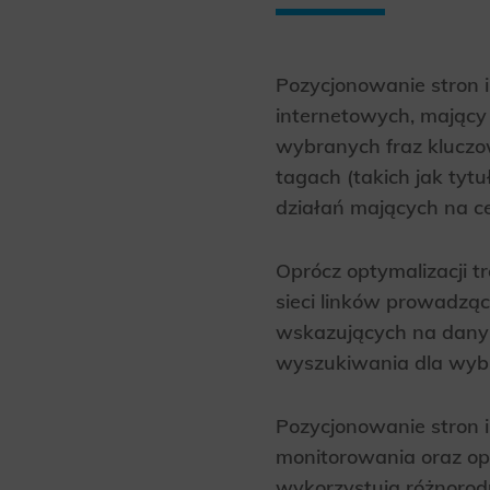
Analyt
Scripts and
create agg
effectivene
Pozycjonowanie stron 
internetowych, mający 
Marke
wybranych fraz kluczo
Scope respo
tagach (takich jak tyt
demographic 
providing h
działań mających na c
Oprócz optymalizacji 
sieci linków prowadząc
wskazujących na dany
wyszukiwania dla wybr
Pozycjonowanie stron 
monitorowania oraz opt
wykorzystują różnorodn