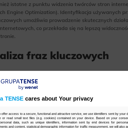
nież istotne z punktu widzenia twórców stron intern
rch Engine Optimization). Identyfikacja używanych 
uczowych umożliwia prowadzenie skutecznych dział
nternetowych, co przekłada się na lepszą widoczność
tronie.
aliza fraz kluczowych
dnich fraz kluczowych dla danej strony internetow
y słów kluczowych. Analiza ta pozwala na zidentyfi
a TENSE
cares about Your privacy
ch wyrażeń wpisywanych przez użytkowników wyszuk
trony. Dzięki temu można dostosować zawartość wit
o offer access to a secure, functional and attractive service, we use identifiers sent by your
 or read small text files (e.g. cookies) contained on your device. Based on your consen
kszyć jej atrakcyjność.
ersonal data, such as unique identifiers, information sent by end devices for personal
ments and content, statistical demographic information for traffic measurement, we will also a