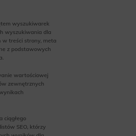
site, and to
measure the
kątem wyszukiwarek
ach wyszukiwania dla
w treści strony, meta
d habits and
jedne z podstawowych
le the user,
a.
wanie wartościowej
nków zewnętrznych
 wynikach
a ciągłego
listów SEO, którzy
szych wyników dla