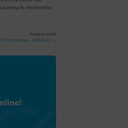
 kluczowych elementów
Następny artykuł
st Prestashop – definicja →
line!