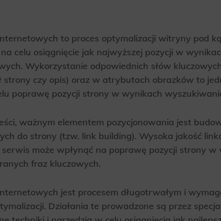
ics
 data used to collect information to analyze site traffic and how users use the site, how they came to the 
regate demographic statistics about users. Analytical cookies and similar technologies allow us to 
ss of actions taken and content presented.
internetowych to proces optymalizacji witryny pod 
na celu osiągnięcie jak najwyższej pozycji w wynik
ting
wych. Wykorzystanie odpowiednich słów kluczowych 
nsible for displaying personalized ads that may be of interest to the user based on browsing history an
uł strony czy opis) oraz w atrybutach obrazków to 
criteria. Also, third-party files that, in conjunction with files installed while browsing other websites, profi
im or her with the marketing, advertising and retargeting content deemed most appropriate.
elu poprawę pozycji strony w wynikach wyszukiwani
treści, ważnym elementem pozycjonowania jest budo
ych do strony (tzw. link building). Wysoka jakość li
 serwis może wpłynąć na poprawę pozycji strony w
anych fraz kluczowych.
internetowych jest procesem długotrwałym i wymag
ymalizacji. Działania te prowadzone są przez specja
e techniki i narzędzia w celu osiągnięcia jak najlep