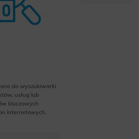
wane do wyszukiwarki
któw, usług lub
łów kluczowych
on internetowych.