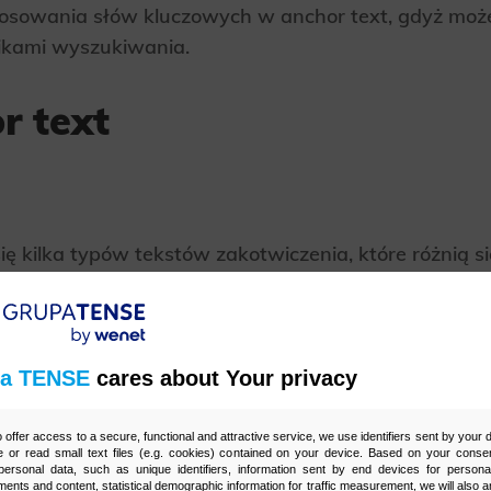
osowania słów kluczowych w anchor text, gdyż może
ikami wyszukiwania.
r text
ę kilka typów tekstów zakotwiczenia, które różnią si
leżą:
 (exact match)
– anchor text zawierający do
a TENSE
cares about Your privacy
óre dana strona jest optymalizowana. Przykł
 strona docelowa oferuje takie produkty.
o offer access to a secure, functional and attractive service, we use identifiers sent by your
 or read small text files (e.g. cookies) contained on your device. Based on your consen
ersonal data, such as unique identifiers, information sent by end devices for personal
a kluczowe (partial match)
– tekst zakotwicz
ments and content, statistical demographic information for traffic measurement, we will also a