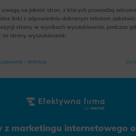
uwagę na jakość stron, z których prowadzą odnośnik
uralne linki z odpowiednio dobranym tekstem zakotw
ycji strony w wynikach wyszukiwania, podczas gdy ni
 ze strony wyszukiwarek.
zukiwarki – definicja
Co t
y z marketingu internetowego on