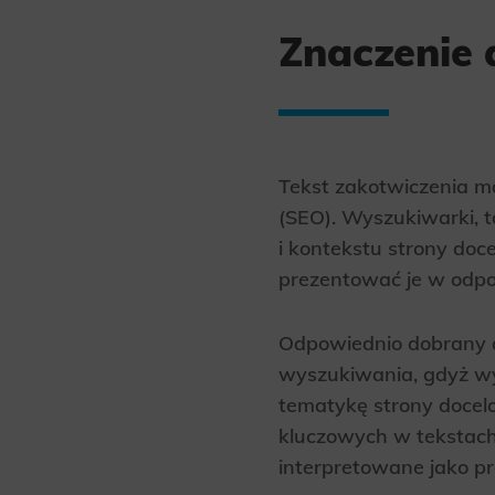
Analyt
Znaczenie 
Scripts and
create agg
effectivene
Marke
Scope respo
demographic 
Tekst zakotwiczenia m
providing h
(SEO). Wyszukiwarki, t
i kontekstu strony doc
prezentować je w odp
Odpowiednio dobrany 
wyszukiwania, gdyż wy
tematykę strony docel
kluczowych w tekstach
interpretowane jako p