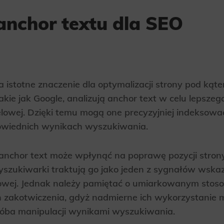
ics
anchor textu dla SEO
 data used to collect information to analyze site traffic and how users use the site, how they came to the 
regate demographic statistics about users. Analytical cookies and similar technologies allow us to 
ss of actions taken and content presented.
ting
nsible for displaying personalized ads that may be of interest to the user based on browsing history an
criteria. Also, third-party files that, in conjunction with files installed while browsing other websites, profi
a istotne znaczenie dla optymalizacji strony pod ką
im or her with the marketing, advertising and retargeting content deemed most appropriate.
akie jak Google, analizują anchor text w celu lepsze
elowej. Dzięki temu mogą one precyzyjniej indeksowa
owiednich wynikach wyszukiwania.
anchor text może wpłynąć na poprawę pozycji stro
szukiwarki traktują go jako jeden z sygnałów wskaz
owej. Jednak należy pamiętać o umiarkowanym stos
 zakotwiczenia, gdyż nadmierne ich wykorzystanie 
róba manipulacji wynikami wyszukiwania.