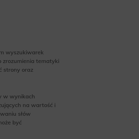
site, and to
measure the
d habits and
le the user,
tem wyszukiwarek
go zrozumienia tematyki
ć strony oraz
ny w wynikach
ujących na wartość i
owaniu słów
może być