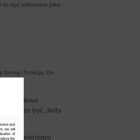
 to być odbierane jako
ę formą i funkcją. Do
kładne słowo
adem może być „buty
 device and
t, we will
ization of
enia zawierający
nalyze the