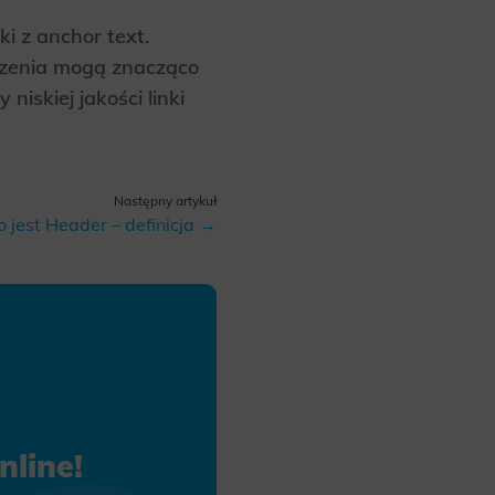
i z anchor text.
iczenia mogą znacząco
skiej jakości linki
Następny artykuł
o jest Header – definicja →
line!