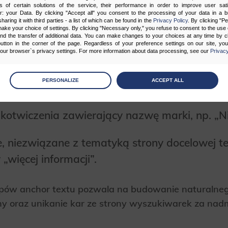
s of certain solutions of the service, their performance in order to improve user sati
zowego lub frazy, np. „buty do biegania” dla 
er: your Data. By clicking "Accept all" you consent to the processing of your data in a 
sharing it with third parties - a list of which can be found in the
Privacy Policy
. By clicking "P
ake your choice of settings. By clicking "Necessary only," you refuse to consent to the use o
and the transfer of additional data. You can make changes to your choices at any time by cl
utton in the corner of the page. Regardless of your preference settings on our site, yo
ur browser`s privacy settings. For more information about data processing, see our
Privacy
antic Indexing)
– anchor text oparty na syno
tycznie lub bliskoznacznych, np. „obuwie sp
age
preferences
PERSONALIZE
ACCEPT ALL
.
 the consents of your choice
akotwiczenia zawierający nazwę marki, np. „Ni
sary
cripts and data stored on the end device contribute to the security and usability of the website by ena
, niezwiązane z tematyką strony docelowej tek
asic functions such as site navigation and access to specific areas of the website. The website cannot
ithout this group.
y „więcej informacji”.
onality
pów anchor textu pozwala na budowanie naturalnego
ta used to personalize your use of our website and to remember choices you make while using our w
 may use functional cookies to remember your language preferences or to remember your login informatio
y oraz unikanie kar ze strony wyszukiwarek za nad
ou to use the site.