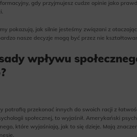
nformacyjny, gdy przyjmujesz cudze opinie jako pra
ics
i.
 data used to collect information to analyze site traffic and how users use the site, how they came to the 
regate demographic statistics about users. Analytical cookies and similar technologies allow us to 
ss of actions taken and content presented.
y pokazują, jak silnie jesteśmy związani z otaczaj
bardzo nasze decyzje mogą być przez nie kształtowa
ting
nsible for displaying personalized ads that may be of interest to the user based on browsing history an
criteria. Also, third-party files that, in conjunction with files installed while browsing other websites, profi
zasady wpływu społeczne
im or her with the marketing, advertising and retargeting content deemed most appropriate.
o?
 potrafią przekonać innych do swoich racji z łatwośc
sychologii społecznej, to wyjaśnił. Amerykański psyc
go, które wyjaśniają, jak to się dzieje. Mają znacz
nesie.