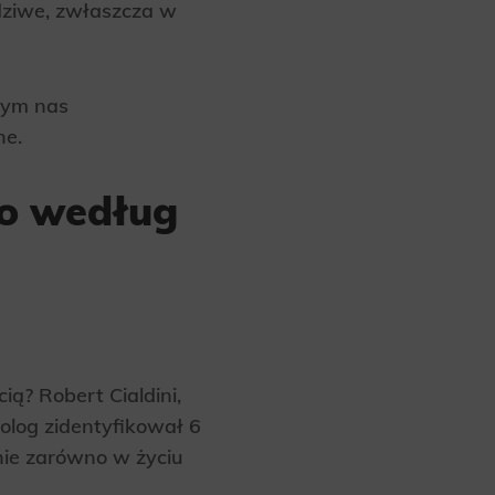
wdziwe, zwłaszcza w
site, and to
measure the
ącym nas
ne.
d habits and
le the user,
go według
ią? Robert Cialdini,
holog zidentyfikował 6
enie zarówno w życiu