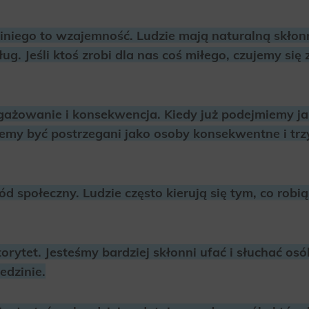
iniego to wzajemność. Ludzie mają naturalną skłon
g. Jeśli ktoś zrobi dla nas coś miłego, czujemy się
ażowanie i konsekwencja. Kiedy już podejmiemy ja
cemy być postrzegani jako osoby konsekwentne i t
d społeczny. Ludzie często kierują się tym, co robią
orytet. Jesteśmy bardziej skłonni ufać i słuchać os
edzinie.