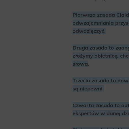
Pierwsza zasada Ciald
odwzajemniania przysłu
odwdzięczyć.
Druga zasada to zaang
złożymy obietnicę, ch
słowa
.
Trzecia zasada to dowó
są niepewni.
Czwarta zasada to aut
ekspertów w danej dzi