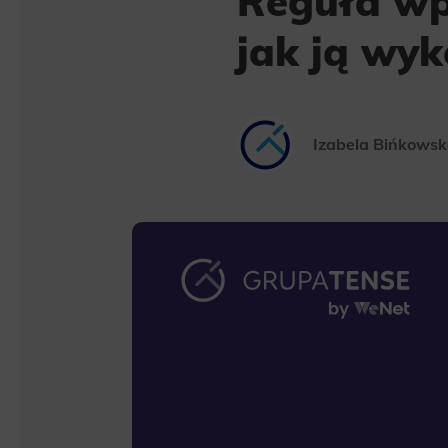
Reguła wp
jak ją wy
Izabela Bińkows