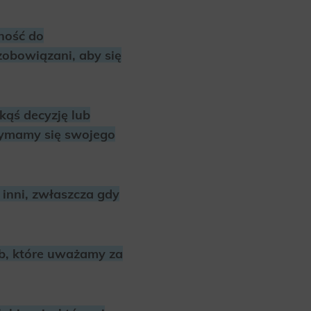
ność do
 zobowiązani, aby się
kąś decyzję lub
rzymamy się swojego
 inni, zwłaszcza gdy
ób, które uważamy za