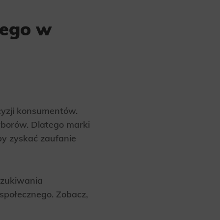
nego w
cyzji konsumentów.
wyborów. Dlatego marki
aby zyskać zaufanie
szukiwania
 społecznego. Zobacz,