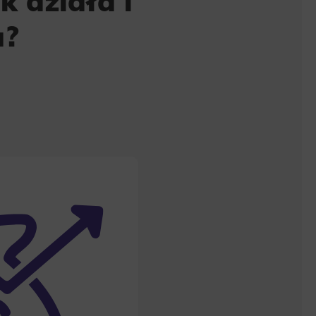
 działa i
u?