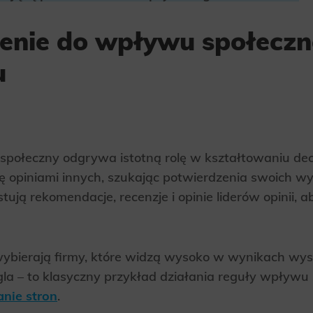
nie do wpływu społecz
u
połeczny odgrywa istotną rolę w kształtowaniu de
się opiniami innych, szukając potwierdzenia swoich 
tują rekomendacje, recenzje i opinie liderów opinii, 
wybierają firmy, które widzą wysoko w wynikach wy
la – to klasyczny przykład działania reguły wpływu
nie stron
.