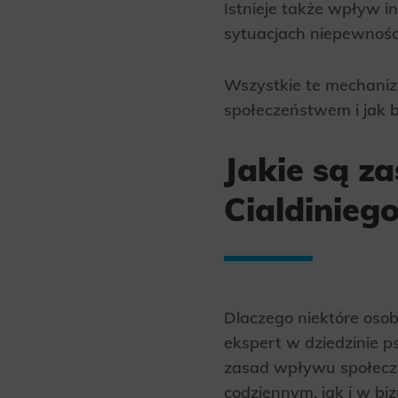
Istnieje także wpływ i
Analyt
sytuacjach niepewnośc
Scripts and
create agg
effectivene
Wszystkie te mechanizm
społeczeństwem i jak 
Marke
Scope respo
demographic 
Jakie są 
providing h
Cialdinieg
Dlaczego niektóre osoby
ekspert w dziedzinie p
zasad wpływu społeczne
codziennym, jak i w biz