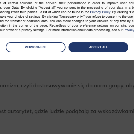
s of certain solutions of the service, their performance in order to improve user sati
ecność i działania innych ludzi. Przykładem społec
er: your Data. By clicking "Accept all" you consent to the processing of your data in a 
znajomego, który poprawia Ci humor, lub bardziej bez
sharing it with third parties - a list of which can be found in the
Privacy Policy
. By clicking "P
ake your choice of settings. By clicking "Necessary only," you refuse to consent to the use o
akupu produktu.
and the transfer of additional data. You can make changes to your choices at any time by cl
utton in the corner of the page. Regardless of your preference settings on our site, yo
ur browser`s privacy settings. For more information about data processing, see our
Privacy
pływu społecznego działają na 
age
preferences
PERSONALIZE
ACCEPT ALL
 the consents of your choice
sary
cripts and data stored on the end device contribute to the security and usability of the website by ena
asic functions such as site navigation and access to specific areas of the website. The website cannot
nformizm, czyli dostosowywanie się do norm grupy, a
ithout this group.
onality
t autorytet, gdzie ludzie podążają za wskazówkam
ta used to personalize your use of our website and to remember choices you make while using our w
 may use functional cookies to remember your language preferences or to remember your login informatio
ou to use the site.