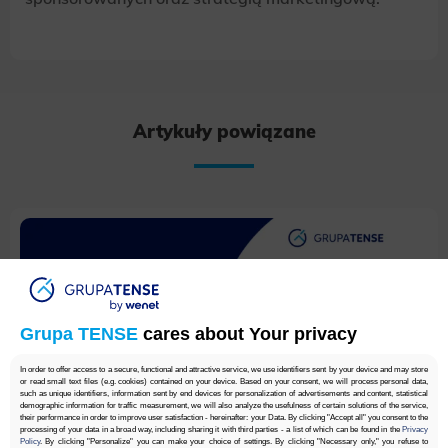
Artykuły powiązane
Grupa TENSE
cares about Your privacy
In order to offer access to a secure, functional and attractive service, we use identifiers sent by your device and may store
or read small text files (e.g. cookies) contained on your device. Based on your consent, we will process personal data,
such as unique identifiers, information sent by end devices for personalization of advertisements and content, statistical
demographic information for traffic measurement, we will also analyze the usefulness of certain solutions of the service,
their performance in order to improve user satisfaction - hereinafter: your Data. By clicking "Accept all" you consent to the
processing of your data in a broad way, including sharing it with third parties - a list of which can be found in the
Privacy
Policy
. By clicking "Personalize" you can make your choice of settings. By clicking "Necessary only," you refuse to