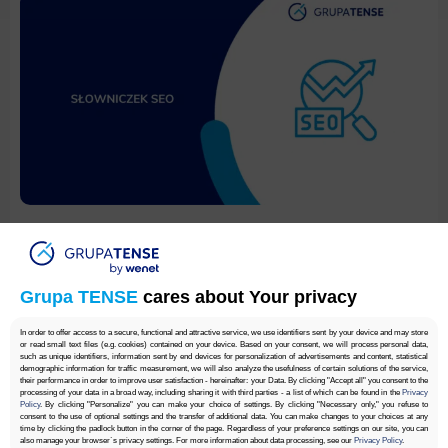
Co to jest Twin Website – definicja
Grupa TENSE
cares about Your privacy
Grupa TENSE
In order to offer access to a secure, functional and attractive service, we use identifiers sent by your device and may store
or read small text files (e.g. cookies) contained on your device. Based on your consent, we will process personal data,
such as unique identifiers, information sent by end devices for personalization of advertisements and content, statistical
demographic information for traffic measurement, we will also analyze the usefulness of certain solutions of the service,
their performance in order to improve user satisfaction - hereinafter: your Data. By clicking "Accept all" you consent to the
processing of your data in a broad way, including sharing it with third parties - a list of which can be found in the
Privacy
Policy
. By clicking "Personalize" you can make your choice of settings. By clicking "Necessary only," you refuse to
consent to the use of optional settings and the transfer of additional data. You can make changes to your choices at any
time by clicking the padlock button in the corner of the page. Regardless of your preference settings on our site, you can
also manage your browser`s privacy settings. For more information about data processing, see our
Privacy Policy
.