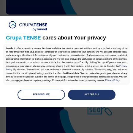
Co to jest BERT Algorithm – definicja
Grupa TENSE
cares about Your privacy
Grupa TENSE
In order to offer access to a secure, functional and attractive service, we use identifiers sent by your device and may store
or read small text files (e.g. cookies) contained on your device. Based on your consent, we will process personal data,
such as unique identifiers, information sent by end devices for personalization of advertisements and content, statistical
demographic information for traffic measurement, we will also analyze the usefulness of certain solutions of the service,
their performance in order to improve user satisfaction - hereinafter: your Data. By clicking "Accept all" you consent to the
processing of your data in a broad way, including sharing it with third parties - a list of which can be found in the
Privacy
Policy
. By clicking "Personalize" you can make your choice of settings. By clicking "Necessary only," you refuse to
consent to the use of optional settings and the transfer of additional data. You can make changes to your choices at any
time by clicking the padlock button in the corner of the page. Regardless of your preference settings on our site, you can
also manage your browser`s privacy settings. For more information about data processing, see our
Privacy Policy
.
Manage
preferences
PERSONALIZE
ACCEPT ALL
Select the consents of your choice
Necessary
Necessary scripts and data stored on the end device contribute to the security and usability of the website by enabling
secure access to basic functions such as site navigation and access to specific areas of the website. The website
cannot be properly displayed without this group.