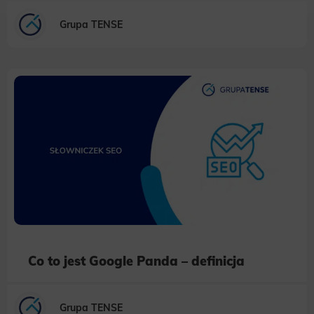
Necessary
Grupa TENSE
Necessary scripts and data stored on the end device contribute to the security and usability of the website by enabling
secure access to basic functions such as site navigation and access to specific areas of the website. The website
cannot be properly displayed without this group.
Functionality
This is data used to personalize your use of our website and to remember choices you make while using our website. For
example, we may use functional cookies to remember your language preferences or to remember your login information,
making it easier for you to use the site.
Analytics
Scripts and data used to collect information to analyze site traffic and how users use the site, how they came to the
site, and to create aggregate demographic statistics about users. Analytical cookies and similar technologies allow us
to measure the effectiveness of actions taken and content presented.
Marketing
Scope responsible for displaying personalized ads that may be of interest to the user based on browsing history and
habits and demographic criteria. Also, third-party files that, in conjunction with files installed while browsing other
websites, profile the user, providing him or her with the marketing, advertising and retargeting content deemed most
appropriate.
Co to jest Google Panda – definicja
Grupa TENSE